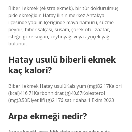
Biberli ekmek (ekstra ekmek), bir tür doldurulmuş
pide ekmeğidir. Hatay ilinin merkez Antakya
ilçesinde yapılır. İçeriğinde maya hamuru, süzme
peynir, biber salçası, susam, çörek otu, zaatar,
isteğe göre soğan, zeytinyağı veya ayçiçek yağı
bulunur.
Hatay usulü biberli ekmek
kaç kalori?
Biberli ekmek Hatay usulüKalsiyum (mg)82.17Kalori
(kcal)416.71Karbonhidrat (g)40.67Kolesterol
(mg)3.50Diyet lifi (g)2.176 satır daha 1 Ekim 2023
Arpa ekmeği nedir?