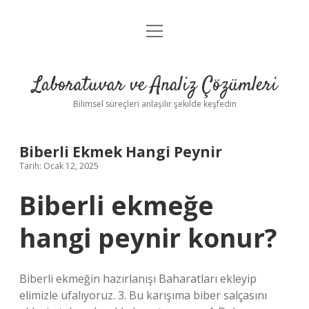
menüyü
Anasayfa
aç
Gizlilik Politikası
Laboratuvar ve Analiz Çözümleri
Yasal Uyarı
Bilimsel süreçleri anlaşılır şekilde keşfedin
Biberli Ekmek Hangi Peynir
Tarih: Ocak 12, 2025
Biberli ekmeğe
hangi peynir konur?
Biberli ekmeğin hazırlanışı Baharatları ekleyip
elimizle ufalıyoruz. 3. Bu karışıma biber salçasını