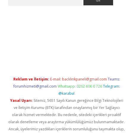
iş
tulipbet
Reklam ve İletişim:
E-mail:
backlinkpaneli@gmail.com
Teams:
forumhizmeti@gmail.com
Whatsapp: 0262 606 0 726
Telegram:
@karabul
Yasal Uyarı:
Sitemiz, 5651 Sayılı Kanun gereğince Bilgi Teknolojileri
ve İletişim Kurumu (BTK) tarafından onaylanmış bir Yer Sağlayıcı
olarak hizmet vermektedir. Bu nedenle, sitedeki içerikleri proaktif
olarak denetleme veya araştırma yükümlülüğümüz bulunmamaktadır.
Ancak, üyelerimiz yazdıkları içeriklerin sorumluluğunu taşımakta olup,