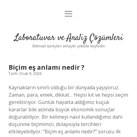
menüyü
Anasayfa
aç
Gizlilik Politikası
Laboratuvar ve Analiz Çözümleri
Yasal Uyarı
Bilimsel süreçleri anlaşılır şekilde keşfedin
Biçim eş anlamı nedir ?
Tarih: Ocak 9, 2026
Kaynakların sınırlı olduğu bir dünyada yaşıyoruz.
Zaman, para, emek, dikkat… Hepsi kıt ve hepsi seçim
gerektiriyor. Günlük hayatta aldığımız küçük
kararlar bile aslında büyük ekonomik sonuçlar
doğurabiliyor. Bir kelimeyi nasıl kullandığımız dahi
düşünme biçimimizi, dolayısıyla tercihleri
etkileyebiliyor. “Biçim eş anlamı nedir?” sorusu ilk