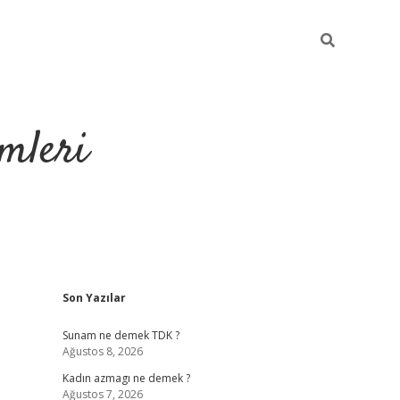
mleri
Sidebar
Son Yazılar
hiltonbet yeni giriş
tul
Sunam ne demek TDK ?
Ağustos 8, 2026
Kadın azmagı ne demek ?
Ağustos 7, 2026