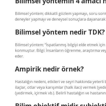
Bilimsel yöntemin 4 amacı n
Bilimsel yöntem; dikkatli gözlem yapmayı, soru sorma
deneyler yapmayı ve deneysel sonuçlara dayanarak hi
Bilimsel yöntem nedir TDK?
Bilimsel yöntem; “İspatlanmış bilgiyi elde etmek için
konmuştur. Bilgi: İnsanların öğrenme, araştırma veya
eder.
Ampirik nedir örnek?
Hastalığın nedeni, etkileri ve seyri hakkında yeterli
ilaçlar, otlar veya karışımlar (halk ilacı) vermek (y
(yedirmek, içirmek vb.). Belirli hastalığın ve hastanı
Bilim objektif midir subjekt