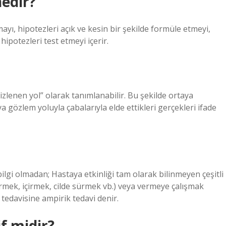
edir?
yı, hipotezleri açık ve kesin bir şekilde formüle etmeyi,
potezleri test etmeyi içerir.
 izlenen yol” olarak tanımlanabilir. Bu şekilde ortaya
 gözlem yoluyla çabalarıyla elde ettikleri gerçekleri ifade
 bilgi olmadan; Hastaya etkinliği tam olarak bilinmeyen çeşitli
edirmek, içirmek, cilde sürmek vb.) veya vermeye çalışmak
n tedavisine ampirik tedavi denir.
if midir?