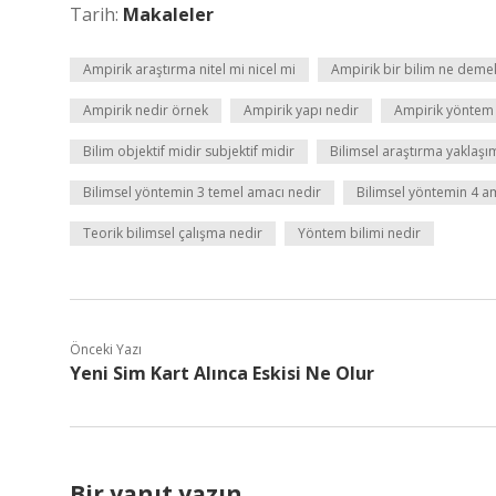
Tarih:
Makaleler
Ampirik araştırma nitel mi nicel mi
Ampirik bir bilim ne deme
Ampirik nedir örnek
Ampirik yapı nedir
Ampirik yöntem
Bilim objektif midir subjektif midir
Bilimsel araştırma yaklaşım
Bilimsel yöntemin 3 temel amacı nedir
Bilimsel yöntemin 4 a
Teorik bilimsel çalışma nedir
Yöntem bilimi nedir
Önceki Yazı
Yeni Sim Kart Alınca Eskisi Ne Olur
Bir yanıt yazın