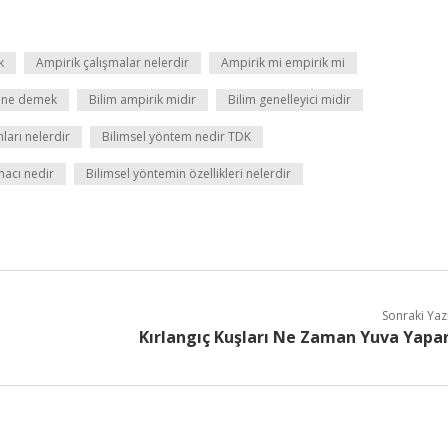
k
Ampirik çalışmalar nelerdir
Ampirik mi empirik mi
 ne demek
Bilim ampirik midir
Bilim genelleyici midir
ları nelerdir
Bilimsel yöntem nedir TDK
macı nedir
Bilimsel yöntemin özellikleri nelerdir
Sonraki Yaz
Kırlangıç Kuşları Ne Zaman Yuva Yapa