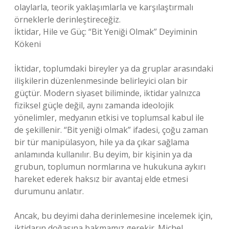
olaylarla, teorik yaklaşımlarla ve karşılaştırmalı
örneklerle derinleştireceğiz.
İktidar, Hile ve Güç: “Bit Yeniği Olmak” Deyiminin
Kökeni
İktidar, toplumdaki bireyler ya da gruplar arasındaki
ilişkilerin düzenlenmesinde belirleyici olan bir
güçtür. Modern siyaset biliminde, iktidar yalnızca
fiziksel güçle değil, aynı zamanda ideolojik
yönelimler, medyanın etkisi ve toplumsal kabul ile
de şekillenir. “Bit yeniği olmak” ifadesi, çoğu zaman
bir tür manipülasyon, hile ya da çıkar sağlama
anlamında kullanılır. Bu deyim, bir kişinin ya da
grubun, toplumun normlarına ve hukukuna aykırı
hareket ederek haksız bir avantaj elde etmesi
durumunu anlatır.
Ancak, bu deyimi daha derinlemesine incelemek için,
iktidarın doğasına bakmamız gerekir. Michel