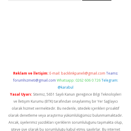
riş
tulipbet
Reklam ve İletişim:
E-mail:
backlinkpaneli@gmail.com
Teams:
forumhizmeti@gmail.com
Whatsapp: 0262 606 0 726
Telegram:
@karabul
Yasal Uyarı:
Sitemiz, 5651 Sayılı Kanun gereğince Bilgi Teknolojileri
ve İletişim Kurumu (BTK) tarafından onaylanmış bir Yer Sağlayıcı
olarak hizmet vermektedir. Bu nedenle, sitedeki içerikleri proaktif
olarak denetleme veya araştırma yükümlülüğümüz bulunmamaktadır.
Ancak, üyelerimiz yazdıkları içeriklerin sorumluluğunu taşımakta olup,
siteye üye olarak bu sorumluluğu kabul etmiş sayılırlar. Bu internet