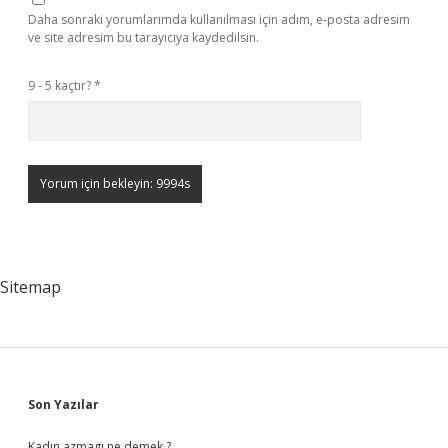
Daha sonraki yorumlarımda kullanılması için adım, e-posta adresim
ve site adresim bu tarayıcıya kaydedilsin.
9 - 5 kaçtır?
*
Sitemap
Sidebar
Son Yazılar
Kadın azmagı ne demek ?