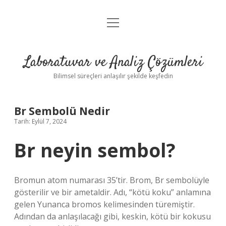
menüyü
Anasayfa
aç
Gizlilik Politikası
Laboratuvar ve Analiz Çözümleri
Yasal Uyarı
Bilimsel süreçleri anlaşılır şekilde keşfedin
Br Sembolü Nedir
Tarih: Eylül 7, 2024
Br neyin sembol?
Bromun atom numarası 35’tir. Brom, Br sembolüyle
gösterilir ve bir ametaldir. Adı, “kötü koku” anlamına
gelen Yunanca bromos kelimesinden türemiştir.
Adından da anlaşılacağı gibi, keskin, kötü bir kokusu