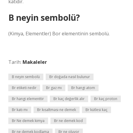
katıdır.
B neyin sembolü?
(Kimya, Elementler) Bor elementinin sembolü.
Tarih:
Makaleler
B neyin sembolü
Br doğada nasıl bulunur
Br etiketi nedir
Br gaz mı
Br hangi atom
Br hangi elementtir
Br kaç değerlik alır
Br kaç proton
Br katı mı
Br kısaltması ne demek
Br kütlesi kaç
Br Ne demek kimya
Br ne demek kod
Br ne demek kodlama
Br ne oluyor