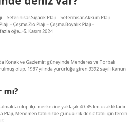
rinde deniz var?
jı – Seferihisar.Sığacık Plajı – Seferihisar.Akkum Plajı –
lajı – Çeşme.Zio Plajı – Çeşme.Boyalık Plajı –
fazla öğe…•5. Kasım 2024
da Konak ve Gaziemir; güneyinde Menderes ve Torbalı
 kurulmuş olup, 1987 yılında yürürlüğe giren 3392 sayılı Kanun
r mı?
 almakta olup ilçe merkezine yaklaşık 40-45 km uzaklıktadır.
a Plajı, Menemen tatilinizde günübirlik deniz tatili için tercih
ır.