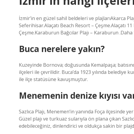
İzmir’in hangi ilçele
İzmir’in en güzel sahil beldeleri ve plajlarıAkarca Pla
Seferihisar.Alaçatı Beach Resort – Çeşme.Alaçatı 11 P
Çeşme.Karaburun Bağcılar Plajı – Karaburun .Daha 
Buca nerelere yakın?
Kuzeyinde Bornova; doğusunda Kemalpaşa; batısın
ilçeleri ile çevrilidir. Buca’da 1923 yılında belediye
ile ilçe statüsüne kavuşmuştur.
Menemenin denize kıyısı va
Sazlıca Plajı, Menemen’in yanında Foça ilçesinde yer
Güzel plajı ve turkuaz sularıyla ön plana çıkan Sazlıc
edebileceğiniz, dinlendirici ve oldukça sakin bir plajd