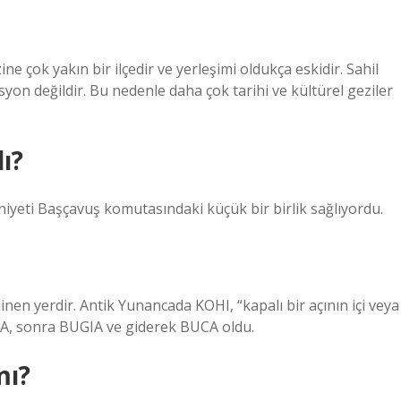
e çok yakın bir ilçedir ve yerleşimi oldukça eskidir. Sahil
nasyon değildir. Bu nedenle daha çok tarihi ve kültürel geziler
ı?
mniyeti Başçavuş komutasındaki küçük bir birlik sağlıyordu.
nen yerdir. Antik Yunancada KOHI, “kapalı bir açının içi veya
IA, sonra BUGIA ve giderek BUCA oldu.
mı?