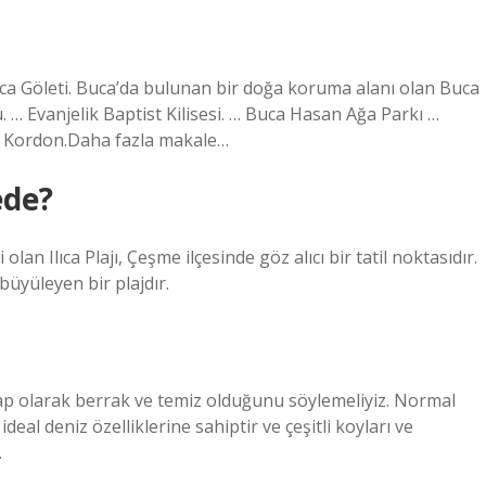
Buca Göleti. Buca’da bulunan bir doğa koruma alanı olan Buca
u. … Evanjelik Baptist Kilisesi. … Buca Hasan Ağa Parkı …
… Kordon.Daha fazla makale…
ede?
i olan Ilıca Plajı, Çeşme ilçesinde göz alıcı bir tatil noktasıdır.
büyüleyen bir plajdır.
ap olarak berrak ve temiz olduğunu söylemeliyiz. Normal
deal deniz özelliklerine sahiptir ve çeşitli koyları ve
.