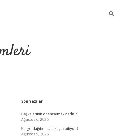
mleri
Sidebar
Son Yazılar
hiltonbet yeni giriş
tu
Başkalarının önemsemek nedir ?
Ağustos 6, 2026
Kargo dağıtım saat kaçta bitiyor ?
Ağustos 5, 2026