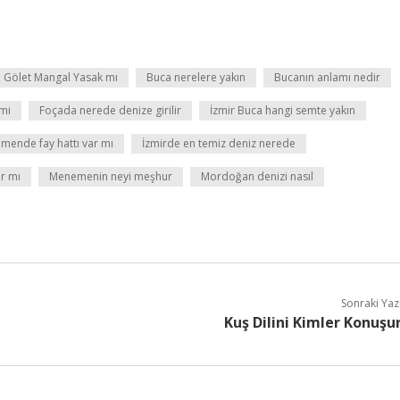
 Gölet Mangal Yasak mı
Buca nerelere yakın
Bucanın anlamı nedir
 mi
Foçada nerede denize girilir
İzmir Buca hangi semte yakın
mende fay hattı var mı
İzmirde en temiz deniz nerede
r mı
Menemenin neyi meşhur
Mordoğan denizi nasıl
Sonraki Yaz
Kuş Dilini Kimler Konuşu