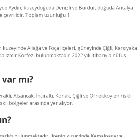
yde Aydın, kuzeydoğuda Denizli ve Burdur, doğuda Antalya
e çevrilidir. Toplam uzunluğu 1.
in kuzeyinde Aliağa ve Foça ilçeleri, güneyinde Çiğli, Karşıyaka
a İzmir Körfezi bulunmaktadır. 2022 yılı itibarıyla nüfus
 var mı?
aklı, Alsancak, İnciraltı, Konak, Çiğli ve Örnekköy en riskli
kli bölgeler arasında yer alıyor.
ın?
tarlığı bulunmaktadır. İlçenin kuzeyinde Kemalpaşa ve