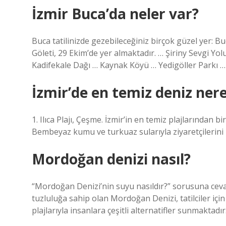
İzmir Buca’da neler var?
Buca tatilinizde gezebileceğiniz birçok güzel yer: 
Göleti, 29 Ekim’de yer almaktadır. … Şiriny Sevgi Yol
Kadifekale Dağı … Kaynak Köyü … Yedigöller Parkı 
İzmir’de en temiz deniz ner
1. Ilıca Plajı, Çeşme. İzmir’in en temiz plajlarından bir
Bembeyaz kumu ve turkuaz sularıyla ziyaretçilerini 
Mordoğan denizi nasıl?
“Mordoğan Denizi’nin suyu nasıldır?” sorusuna cev
tuzluluğa sahip olan Mordoğan Denizi, tatilciler için i
plajlarıyla insanlara çeşitli alternatifler sunmaktadır