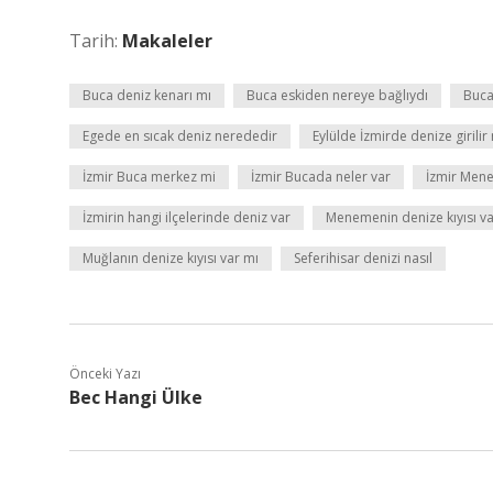
Tarih:
Makaleler
Buca deniz kenarı mı
Buca eskiden nereye bağlıydı
Buca
Egede en sıcak deniz nerededir
Eylülde İzmirde denize girilir
İzmir Buca merkez mi
İzmir Bucada neler var
İzmir Mene
İzmirin hangi ilçelerinde deniz var
Menemenin denize kıyısı va
Muğlanın denize kıyısı var mı
Seferihisar denizi nasıl
Önceki Yazı
Bec Hangi Ülke