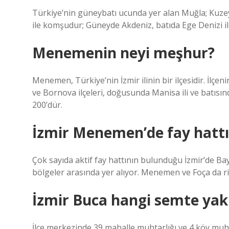
Türkiye’nin güneybatı ucunda yer alan Muğla; Kuze
ile komşudur; Güneyde Akdeniz, batıda Ege Denizi il
Menemenin neyi meşhur?
Menemen, Türkiye’nin İzmir ilinin bir ilçesidir. İlçen
ve Bornova ilçeleri, doğusunda Manisa ili ve batısınd
200’dür.
İzmir Menemen’de fay hattı
Çok sayıda aktif fay hattının bulunduğu İzmir’de Bayr
bölgeler arasında yer alıyor. Menemen ve Foça da ris
İzmir Buca hangi semte yak
İlçe merkezinde 39 mahalle muhtarlığı ve 4 köy muh