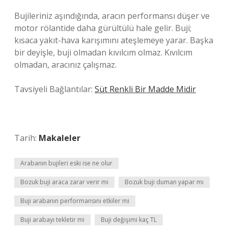
Bujileriniz aşındığında, aracın performansı düşer ve
motor rölantide daha gürültülü hale gelir. Buji;
kısaca yakıt-hava karışımını ateşlemeye yarar. Başka
bir deyişle, buji olmadan kıvılcım olmaz. Kıvılcım
olmadan, aracınız çalışmaz.
Tavsiyeli Bağlantılar:
Süt Renkli Bir Madde Midir
Tarih:
Makaleler
Arabanın bujileri eski ise ne olur
Bozuk buji araca zarar verir mi
Bozuk buji duman yapar mı
Buji arabanın performansını etkiler mi
Buji arabayı tekletir mi
Buji değişimi kaç TL