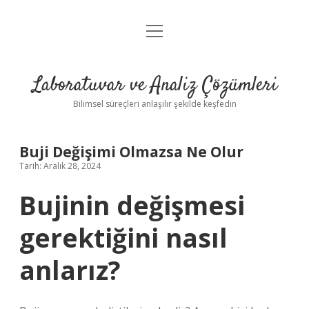
menüyü
Anasayfa
aç
Gizlilik Politikası
Laboratuvar ve Analiz Çözümleri
Yasal Uyarı
Bilimsel süreçleri anlaşılır şekilde keşfedin
Buji Değişimi Olmazsa Ne Olur
Tarih: Aralık 28, 2024
Bujinin değişmesi
gerektiğini nasıl
anlarız?