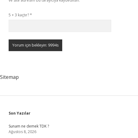
ve site adresim bu tarayıcıya kaydedilsin.
5 + 3 kaçtır?
*
Sitemap
Sidebar
Son Yazılar
Sunam ne demek TDK ?
Ağustos 8, 2026