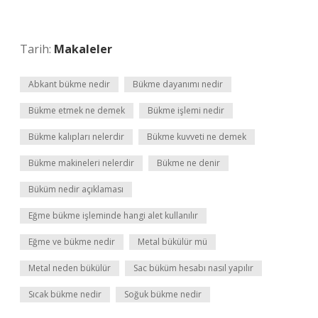
Tarih:
Makaleler
Abkant bükme nedir
Bükme dayanımı nedir
Bükme etmek ne demek
Bükme işlemi nedir
Bükme kalıpları nelerdir
Bükme kuvveti ne demek
Bükme makineleri nelerdir
Bükme ne denir
Büküm nedir açıklaması
Eğme bükme işleminde hangi alet kullanılır
Eğme ve bükme nedir
Metal bükülür mü
Metal neden bükülür
Sac büküm hesabı nasıl yapılır
Sıcak bükme nedir
Soğuk bükme nedir