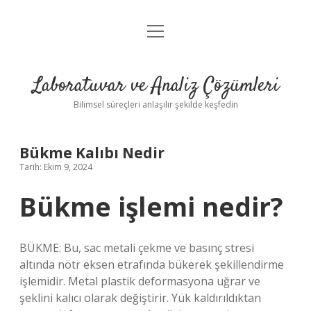
menüyü
Anasayfa
aç
Gizlilik Politikası
Laboratuvar ve Analiz Çözümleri
Yasal Uyarı
Bilimsel süreçleri anlaşılır şekilde keşfedin
Bükme Kalıbı Nedir
Tarih: Ekim 9, 2024
Bükme işlemi nedir?
BÜKME: Bu, sac metali çekme ve basınç stresi
altında nötr eksen etrafında bükerek şekillendirme
işlemidir. Metal plastik deformasyona uğrar ve
şeklini kalıcı olarak değiştirir. Yük kaldırıldıktan