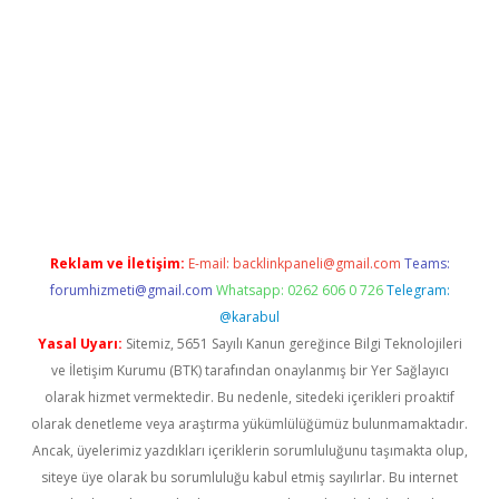
iriş
tulipbet
Reklam ve İletişim:
E-mail:
backlinkpaneli@gmail.com
Teams:
forumhizmeti@gmail.com
Whatsapp: 0262 606 0 726
Telegram:
@karabul
Yasal Uyarı:
Sitemiz, 5651 Sayılı Kanun gereğince Bilgi Teknolojileri
ve İletişim Kurumu (BTK) tarafından onaylanmış bir Yer Sağlayıcı
olarak hizmet vermektedir. Bu nedenle, sitedeki içerikleri proaktif
olarak denetleme veya araştırma yükümlülüğümüz bulunmamaktadır.
Ancak, üyelerimiz yazdıkları içeriklerin sorumluluğunu taşımakta olup,
siteye üye olarak bu sorumluluğu kabul etmiş sayılırlar. Bu internet