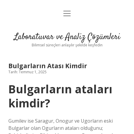
menüyü
Anasayfa
aç
Gizlilik Politikası
Laboratuvar ve Analiz Çözümleri
Yasal Uyarı
Bilimsel süreçleri anlaşılır şekilde keşfedin
Bulgarların Atası Kimdir
Tarih: Temmuz 1, 2025
Bulgarların ataları
kimdir?
Gumilev ise Saragur, Onogur ve Ugorların eski
Bulgarlar olan Ogurların ataları olduğunu;