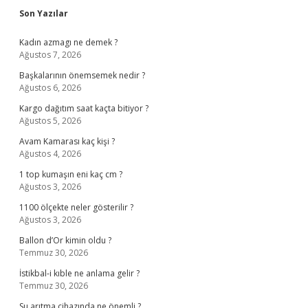
Sidebar
Son Yazılar
Kadın azmagı ne demek ?
Ağustos 7, 2026
Başkalarının önemsemek nedir ?
Ağustos 6, 2026
Kargo dağıtım saat kaçta bitiyor ?
Ağustos 5, 2026
Avam Kamarası kaç kişi ?
Ağustos 4, 2026
1 top kumaşın eni kaç cm ?
Ağustos 3, 2026
1100 ölçekte neler gösterilir ?
Ağustos 3, 2026
Ballon d’Or kimin oldu ?
Temmuz 30, 2026
İstikbal-i kıble ne anlama gelir ?
Temmuz 30, 2026
Su arıtma cihazında ne önemli ?