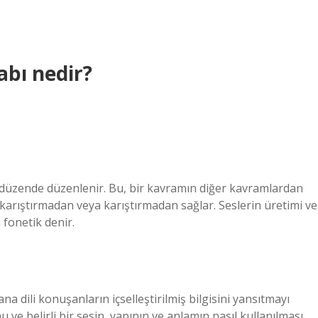
tabı nedir?
ir düzende düzenlenir. Bu, bir kavramın diğer kavramlardan
ı karıştırmadan veya karıştırmadan sağlar. Seslerin üretimi ve
i fonetik denir.
 ana dili konuşanların içselleştirilmiş bilgisini yansıtmayı
 ve belirli bir sesin, yapının ve anlamın nasıl kullanılması