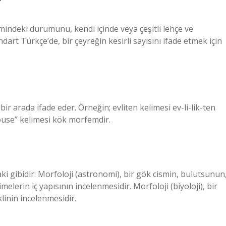
?
dilimindeki durumunu, kendi içinde veya çeşitli lehçe ve
ndart Türkçe’de, bir çeyreğin kesirli sayısını ifade etmek için
ir arada ifade eder. Örneğin; evliten kelimesi ev-li-lik-ten
use” kelimesi kök morfemdir.
aki gibidir: Morfoloji (astronomi), bir gök cismin, bulutsunun
melerin iç yapısının incelenmesidir. Morfoloji (biyoloji), bir
inin incelenmesidir.