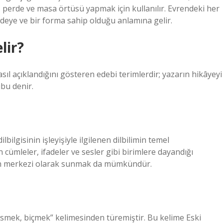
t, perde ve masa örtüsü yapmak için kullanılır. Evrendeki her
ddeye ve bir forma sahip olduğu anlamına gelir.
lir?
sıl açıklandığını gösteren edebi terimlerdir; yazarın hikâyeyi
bu denir.
ilbilgisinin işleyişiyle ilgilenen dilbilimin temel
ın cümleler, ifadeler ve sesler gibi birimlere dayandığı
rın merkezi olarak sunmak da mümkündür.
esmek, biçmek” kelimesinden türemiştir. Bu kelime Eski