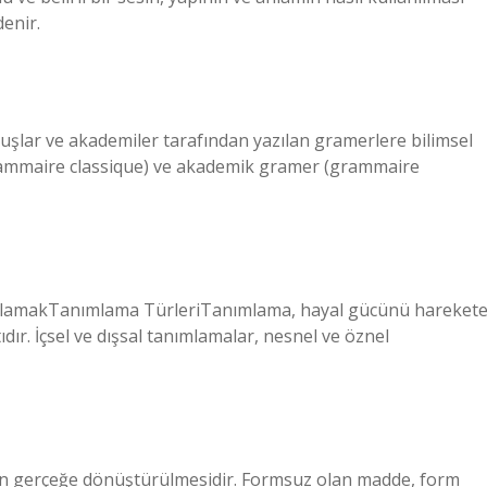
denir.
luşlar ve akademiler tarafından yazılan gramerlere bilimsel
grammaire classique) ve akademik gramer (grammaire
AnlamakTanımlama TürleriTanımlama, hayal gücünü hareket
ıdır. İçsel ve dışsal tanımlamalar, nesnel ve öznel
n gerçeğe dönüştürülmesidir. Formsuz olan madde, form