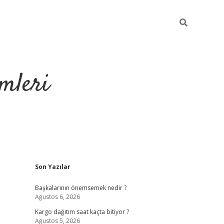
mleri
Sidebar
Son Yazılar
hiltonbet yeni giriş
Başkalarının önemsemek nedir ?
Ağustos 6, 2026
Kargo dağıtım saat kaçta bitiyor ?
Ağustos 5, 2026