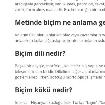
aracılığıyla gerçekleşir; yani kumaş, pantolon, ceke
varlık, form almış maddedir. Bu, her varlığın bir ma
Metinde biçim ne anlama ge
Anlatım üslupları, anlatılan olay veya kavramların na
anlatırken kullandığı üslup ve yönteme anlatım üslu
Biçim dili nedir?
Başka bir deyişle, morfoloji, kelimelerin iç yapısı ve d
bileşenlerinden biridir. Dilbilimin diğer alt alanların
gözlemlenebilirken; sözcüğü morfolojik çalışmala
Biçim kökü nedir?
format – Nişanyan Sözlüğü. Eski Türkçe “bıçım”, “k