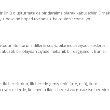
bir ünlü oluşturması da bir daralma olarak kabul edilir. Örnek
ly > how, he hoped to come > he couldn’t come, vb.
şudur. Bu durum, dillerin ses yapılarından ziyade seslerin
 akustik bir olaydan ziyade mekanik bir değişimdir. Bunlar,
i heceli olup, ilk hecede geniş ünlü (a, e, o, ö), ikinci
cı sözcüklerde, kelimenin ikinci hecesi vurgusuz ise hecedek