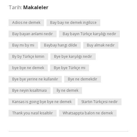
Tarih:
Makaleler
Adios ne demek
Bay bay ne demek ingilizce
Bay bayan anlami nedir
Bay bayın Türkçe karşılığı nedir
Bay mı by mi
Baybay hangi dilde
Buy almak nedir
By by Türkçe kimin
Bye bye karşılığı nedir
bye bye ne demek
Bye bye Türkçe mi
Bye bye yerine ne kullanılır
Bye ne demekdir
Bye neyin kısaltması
İly ne demek
Kansas is going bye bye ne demek
Startın Türkçesi nedir
Thank you nasıl kısaltılır
Whatsappta balon ne demek