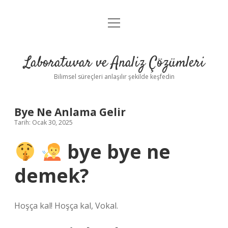
menüyü
Anasayfa
aç
Gizlilik Politikası
Laboratuvar ve Analiz Çözümleri
Yasal Uyarı
Bilimsel süreçleri anlaşılır şekilde keşfedin
Bye Ne Anlama Gelir
Tarih: Ocak 30, 2025
bye bye ne
demek?
Hoşça kal! Hoşça kal, Vokal.