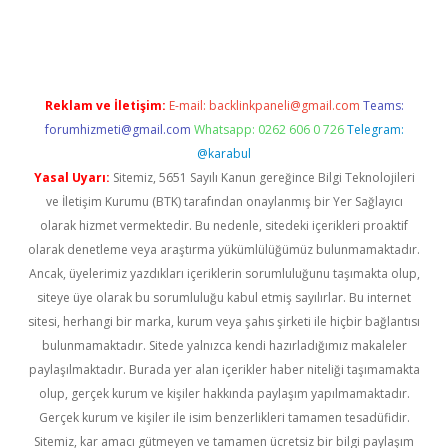
riş
tulipbet
Reklam ve İletişim:
E-mail:
backlinkpaneli@gmail.com
Teams:
forumhizmeti@gmail.com
Whatsapp: 0262 606 0 726
Telegram:
@karabul
Yasal Uyarı:
Sitemiz, 5651 Sayılı Kanun gereğince Bilgi Teknolojileri
ve İletişim Kurumu (BTK) tarafından onaylanmış bir Yer Sağlayıcı
olarak hizmet vermektedir. Bu nedenle, sitedeki içerikleri proaktif
olarak denetleme veya araştırma yükümlülüğümüz bulunmamaktadır.
Ancak, üyelerimiz yazdıkları içeriklerin sorumluluğunu taşımakta olup,
siteye üye olarak bu sorumluluğu kabul etmiş sayılırlar. Bu internet
sitesi, herhangi bir marka, kurum veya şahıs şirketi ile hiçbir bağlantısı
bulunmamaktadır. Sitede yalnızca kendi hazırladığımız makaleler
paylaşılmaktadır. Burada yer alan içerikler haber niteliği taşımamakta
olup, gerçek kurum ve kişiler hakkında paylaşım yapılmamaktadır.
Gerçek kurum ve kişiler ile isim benzerlikleri tamamen tesadüfidir.
Sitemiz, kar amacı gütmeyen ve tamamen ücretsiz bir bilgi paylaşım