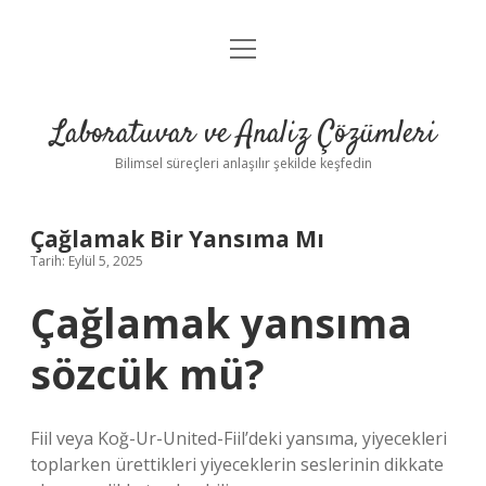
menüyü
Anasayfa
aç
Gizlilik Politikası
Laboratuvar ve Analiz Çözümleri
Yasal Uyarı
Bilimsel süreçleri anlaşılır şekilde keşfedin
Çağlamak Bir Yansıma Mı
Tarih: Eylül 5, 2025
Çağlamak yansıma
sözcük mü?
Fiil veya Koğ-Ur-United-Fiil’deki yansıma, yiyecekleri
toplarken ürettikleri yiyeceklerin seslerinin dikkate