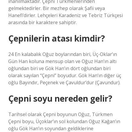
inanılmaktadır. Çepni Türkmenlerinden
gelmektedirler. Bir mezhep olarak Şafii veya
Hanefi’dirler. Lehçeleri Karadeniz ve Tebriz Türkçesi
arasında bir karaktere sahiptir.
Çepnilerin atası kimdir?
24 En kalabalık Oğuz boylarından biri, Üç-Oklar’ın
Gün Han koluna mensup olan ve Oğuz Han’ın altı
oğlundan biri ve Gök Han’ın dört oğlundan biri
olarak sayılan “Çepni” boyudur. Gök Han’ın diğer üç
oğlu Bayındır, Peçenek ve Çavuldur’dur (Çavundur).
Çepni soyu nereden gelir?
Tarihsel olarak Çepni boyunun Oğuz, Türkmen
Çepni boyu, Üçoklar’ın sol kolundan Oğuz Kağan’ın
oğlu Gök Han’ın soyundan geldiklerine