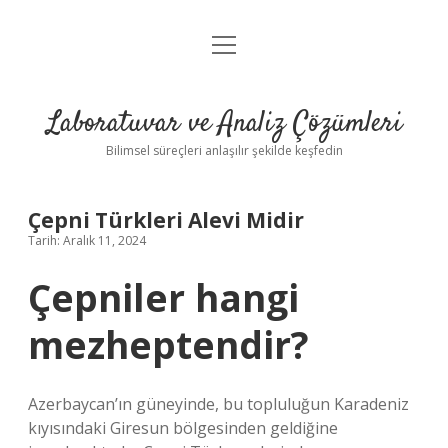
menüyü
Anasayfa
aç
Gizlilik Politikası
Laboratuvar ve Analiz Çözümleri
Yasal Uyarı
Bilimsel süreçleri anlaşılır şekilde keşfedin
Çepni Türkleri Alevi Midir
Tarih: Aralık 11, 2024
Çepniler hangi
mezheptendir?
Azerbaycan’ın güneyinde, bu topluluğun Karadeniz
kıyısındaki Giresun bölgesinden geldiğine