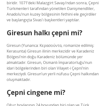
biridir. 1071’deki Malazgirt Savaşı’ndan sonra, Çepni
Türkmenleri tarafından yönetilen Danişmendliler,
Anadolu’nun kuzey bölgesinin fethini ele geçirdiler
ve başlangıçta Sivas’ı başkentleri yaptılar.
Giresun halkı çepni mi?
Giresun (Yunanca: Κερασούντα, romanize edilmiş:
Kerasunta) Giresun ilinin merkezidir ve Karadeniz
Bölgesi’nin doğu Karadeniz bölümünde yer
almaktadır. Giresun, Osmanlı İmparatorluğu’nun
idari bölgelerinden biri olan Vilayet-i Çepni’nin
merkeziydi. Giresun’un yerli nüfusu Çepni halkından
oluşmaktadır.
Çepni cingene mi?
Oğuz boylarının 24 boyundan biri olan ve Türk