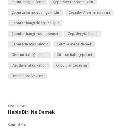
Çepni hangi millettir
Çepni soyu nereden gelir
Çepni türkü nereden gelmiştir
Çepniler Alevi mi Sünni mi
Çepniler hangi dilleri konuşur
Çepniler hangi mezheptendir
Çepniler yörük mü
Çepnilerin atası kimdir
Çetmi Alevi ne demek
Giresun halkı Çepni mi
Giresun halkı çepni mi
Oğuzların atası kimdir
Ordulular Çepni mi
Sivas Çepni Alevi mi
Önceki Yazı
Habis Biri Ne Demek
Sonraki Yazı