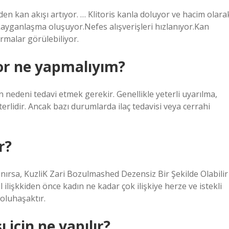
den kan akışı artıyor. … Klitoris kanla doluyor ve hacim olara
kayganlaşma oluşuyor.Nefes alışverişleri hızlanıyor.Kan
armalar görülebiliyor.
yor ne yapmalıyım?
n nedeni tedavi etmek gerekir. Genellikle yeterli uyarılma,
eterlidir. Ancak bazı durumlarda ilaç tedavisi veya cerrahi
r?
lanırsa, KuzliK Zari Bozulmashed Dezensiz Bir Şekilde Olabilir
lişkkiden önce kadın ne kadar çok ilişkiye herze ve istekli
 oluhaşaktır.
için ne yapılır?