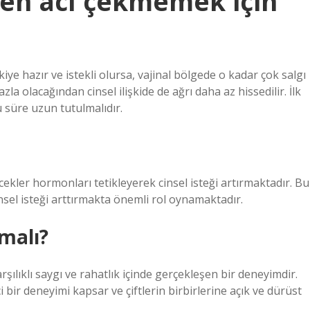
rken acı çekmemek için
şkiye hazır ve istekli olursa, vajinal bölgede o kadar çok salgı
azla olacağından cinsel ilişkide de ağrı daha az hissedilir. İlk
 süre uzun tutulmalıdır.
ecekler hormonları tetikleyerek cinsel isteği artırmaktadır. Bu
insel isteği arttırmakta önemli rol oynamaktadır.
lmalı?
karşılıklı saygı ve rahatlık içinde gerçekleşen bir deneyimdir.
 bir deneyimi kapsar ve çiftlerin birbirlerine açık ve dürüst