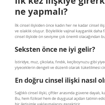
İlk kez ilişkiye gire
ne yapmalı?
İlk cinsel ilişkiden önce kadın her ne kadar cinsel ili
ve ıslaklık oluşur. Böylelikle vajinal kayganlık daha f
cinsel ilişkide ön sevişme çok önemli olacağından bu
Seksten önce ne iyi gelir?
İstiridye, muz, çikolata, fındık, keçiboynuzu gibi yiy
yiyeceklerin dengeli ve düzenli olarak tüketilmesi c
En doğru cinsel ilişki nasıl o
Sağlıklı cinsel ilişki, çiftler arasında güvene dayalı, 
Bu, hem fiziksel hem de duygusal açıdan tatmin edici
bir iletişimle yaklaşmalarını gerektirir.