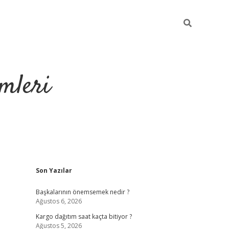
mleri
Sidebar
Son Yazılar
hiltonbet yeni giriş
Başkalarının önemsemek nedir ?
Ağustos 6, 2026
Kargo dağıtım saat kaçta bitiyor ?
Ağustos 5, 2026