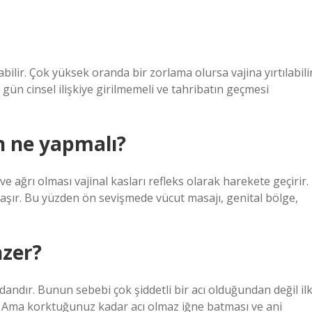
olabilir. Çok yüksek oranda bir zorlama olursa vajina yırtılabili
 gün cinsel ilişkiye girilmemeli ve tahribatın geçmesi
in ne yapmalı?
 ağrı olması vajinal kasları refleks olarak harekete geçirir.
laşır. Bu yüzden ön sevişmede vücut masajı, genital bölge,
nzer?
lardandır. Bunun sebebi çok şiddetli bir acı olduğundan değil il
r. Ama korktuğunuz kadar acı olmaz iğne batması ve ani