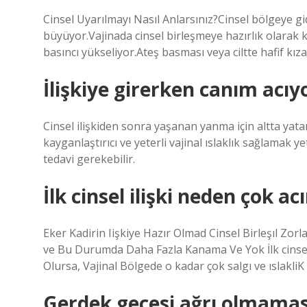
Cinsel Uyarılmayı Nasıl Anlarsınız?Cinsel bölgeye gi
büyüyor.Vajinada cinsel birleşmeye hazırlık olarak 
basıncı yükseliyor.Ateş basması veya ciltte hafif kız
İlişkiye girerken canım acı
Cinsel ilişkiden sonra yaşanan yanma için altta yata
kayganlaştırıcı ve yeterli vajinal ıslaklık sağlamak y
tedavi gerekebilir.
İlk cinsel ilişki neden çok acı
Eker Kadirin Iişkiye Hazır Olmad Cinsel Birleşıl Zor
ve Bu Durumda Daha Fazla Kanama Ve Yok İlk cinsel i
Olursa, Vajinal Bölgede o kadar çok salgı ve ıslakliK
Gerdek gecesi ağrı olmaması 