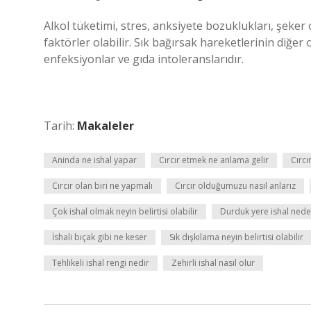
Alkol tüketimi, stres, anksiyete bozuklukları, şeker 
faktörler olabilir. Sık bağırsak hareketlerinin diğer ola
enfeksiyonlar ve gıda intoleranslarıdır.
Tarih:
Makaleler
Aninda ne ishal yapar
Cırcır etmek ne anlama gelir
Cırcı
Cırcır olan biri ne yapmalı
Cırcır olduğumuzu nasıl anlarız
Çok ishal olmak neyin belirtisi olabilir
Durduk yere ishal nede
İshali bıçak gibi ne keser
Sık dışkılama neyin belirtisi olabilir
Tehlikeli ishal rengi nedir
Zehirli ishal nasıl olur