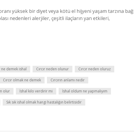
oranı yüksek bir diyet veya kötü el hijyeni yaşam tarzına bağl
sı nedenleri alerjiler, çeşitli ilaçların yan etkileri,
r ne demek ishal
Cırcır neden olunur
Cırcır neden oluruz
Cırcır olmak ne demek
Cırcırın anlamı nedir
n olur
İshal kilo verdirir mi
İshal oldum ne yapmalıyım
Sık sık ishal olmak hangi hastalığın belirtisidir