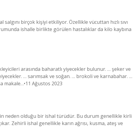
salgını birçok kişiyi etkiliyor. Özellikle vücuttan hızlı sıvı
urumunda ishalle birlikte görülen hastalıklar da kilo kaybına
kleyicileri arasında baharatlı yiyecekler bulunur. … şeker ve
n yiyecekler. … sarımsak ve soğan. … brokoli ve karnabahar. …
azla makale…•11 Ağustos 2023
rin neden olduğu bir ishal türüdür. Bu durum genellikle kirli
kar. Zehirli ishal genellikle karın ağrısı, kusma, ateş ve