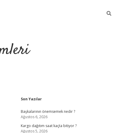
mleri
Sidebar
Son Yazılar
hiltonbet yeni giriş
tul
Başkalarının önemsemek nedir ?
Ağustos 6, 2026
Kargo dağıtım saat kaçta bitiyor ?
Ağustos 5, 2026