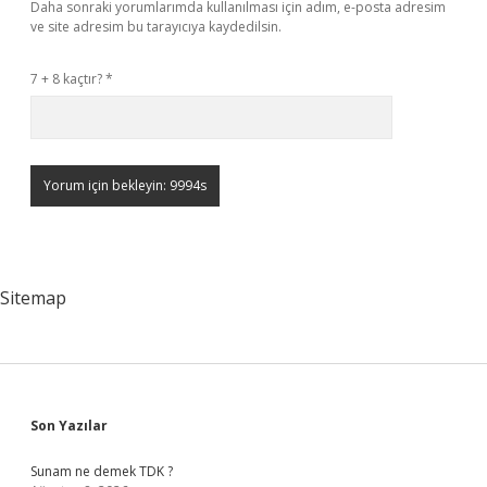
Daha sonraki yorumlarımda kullanılması için adım, e-posta adresim
ve site adresim bu tarayıcıya kaydedilsin.
7 + 8 kaçtır?
*
Sitemap
Sidebar
Son Yazılar
Sunam ne demek TDK ?