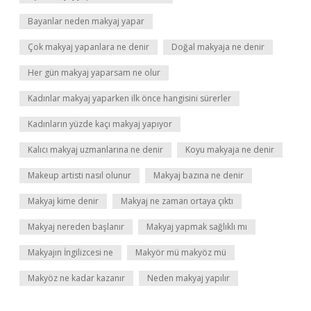
Bayanlar neden makyaj yapar
Çok makyaj yapanlara ne denir
Doğal makyaja ne denir
Her gün makyaj yaparsam ne olur
Kadınlar makyaj yaparken ilk önce hangisini sürerler
Kadınların yüzde kaçı makyaj yapıyor
Kalıcı makyaj uzmanlarına ne denir
Koyu makyaja ne denir
Makeup artisti nasıl olunur
Makyaj bazına ne denir
Makyaj kime denir
Makyaj ne zaman ortaya çıktı
Makyaj nereden başlanır
Makyaj yapmak sağlıklı mı
Makyajın İngilizcesi ne
Makyör mü makyöz mü
Makyöz ne kadar kazanır
Neden makyaj yapılır