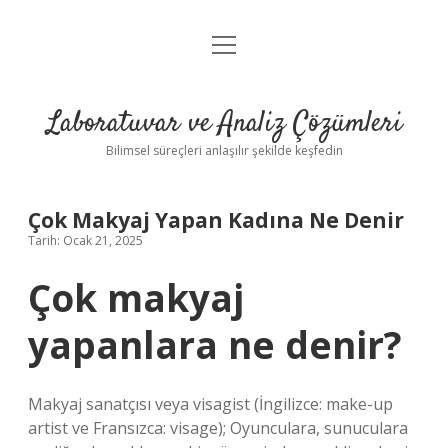
menüyü
Anasayfa
aç
Gizlilik Politikası
Laboratuvar ve Analiz Çözümleri
Yasal Uyarı
Bilimsel süreçleri anlaşılır şekilde keşfedin
Çok Makyaj Yapan Kadına Ne Denir
Tarih: Ocak 21, 2025
Çok makyaj
yapanlara ne denir?
Makyaj sanatçısı veya visagist (İngilizce: make-up
artist ve Fransızca: visage); Oyunculara, sunuculara