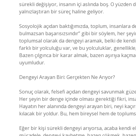
sürekli değişiyor, insanın içi aslında boş. O yüzde
yalnızlaştıran bir süreç haline geliyor.
Sosyolojik açıdan baktığımızda, toplum, insanlara 
bulmazsan başarısızsındır” gibi bir söylem, her şeyi
toplumsal olarak da dengeyi aramak, belki de kendi
farklı bir yolculuğu var, ve bu yolculuklar, genellik
Bazen çılgınca bir karar almak, bazen aşırıya kaçma
uyumludur.
Dengeyi Arayan Biri: Gerçekten Ne Arıyor?
Sonuç olarak, felsefi açıdan dengeyi savunmak güzel
Her şeyin bir denge içinde olması gerektiği fikri, i
Hayatın her alanında dengeyi arayan biri, neyi kaçı
kılacak bir yoldur. Bu, hem bireysel hem de toplums
Eğer bir kişi sürekli dengeyi arıyorsa, acaba kendi e
mücadele, dengeyi kaybetme, bazen çökmek, bazen 