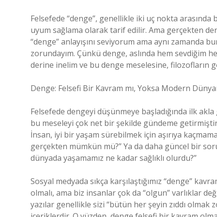
Felsefede “denge”, genellikle iki uç nokta arasında 
uyum sağlama olarak tarif edilir. Ama gerçekten den
“denge” anlayışını seviyorum ama aynı zamanda b
zorundayım. Çünkü denge, aslında hem sevdiğim hem 
derine inelim ve bu denge meselesine, filozofların g
Denge: Felsefi Bir Kavram mı, Yoksa Modern Dünyan
Felsefede dengeyi düşünmeye başladığında ilk akla gel
bu meseleyi çok net bir şekilde gündeme getirmiştir. 
İnsan, iyi bir yaşam sürebilmek için aşırıya kaçmam
gerçekten mümkün mü?” Ya da daha güncel bir soru
dünyada yaşamamız ne kadar sağlıklı olurdu?”
Sosyal medyada sıkça karşılaştığımız “denge” kavram
olmalı, ama biz insanlar çok da “olgun” varlıklar de
yazılar genellikle sizi “bütün her şeyin zıddı olma
içeriklerdir. O yüzden, denge felsefi bir kavram olm