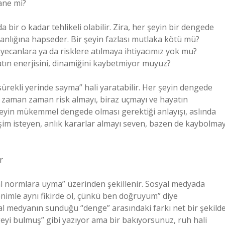
ane mi?
bir o kadar tehlikeli olabilir. Zira, her şeyin bir dengede
adanlığına hapseder. Bir şeyin fazlası mutlaka kötü mü?
yecanlara ya da risklere atılmaya ihtiyacımız yok mu?
ın enerjisini, dinamiğini kaybetmiyor muyuz?
“sürekli yerinde sayma” hali yaratabilir. Her şeyin dengede
r zaman zaman risk almayı, biraz uçmayı ve hayatın
eyin mükemmel dengede olması gerektiği anlayışı, aslında
şim isteyen, anlık kararlar almayı seven, bazen de kaybolmay
r
l normlara uyma” üzerinden şekillenir. Sosyal medyada
nimle aynı fikirde ol, çünkü ben doğruyum” diye
syal medyanın sunduğu “denge” arasındaki farkı net bir şekild
i bulmuş” gibi yazıyor ama bir bakıyorsunuz, ruh hali