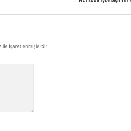
HCl suda iyonlaşır mı 
*
ile işaretlenmişlerdir