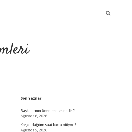
mleri
Sidebar
Son Yazılar
hiltonbet yeni giriş
Başkalarının önemsemek nedir ?
Ağustos 6, 2026
Kargo dağıtım saat kaçta bitiyor ?
Ağustos 5, 2026