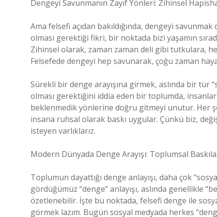
Dengeyi Savunmanın Zayıf Yönleri: Zihinsel Hapish
Ama felsefi açıdan bakıldığında, dengeyi savunmak da 
olması gerektiği fikri, bir noktada bizi yaşamın sır
Zihinsel olarak, zaman zaman deli gibi tutkulara, he
Felsefede dengeyi hep savunarak, çoğu zaman hayat
Sürekli bir denge arayışına girmek, aslında bir tür 
olması gerektiğini iddia eden bir toplumda, insanla
beklenmedik yönlerine doğru gitmeyi unutur. Her ş
insana ruhsal olarak baskı uygular. Çünkü biz, deği
isteyen varlıklarız.
Modern Dünyada Denge Arayışı: Toplumsal Baskıla
Toplumun dayattığı denge anlayışı, daha çok “sosya
gördüğümüz “denge” anlayışı, aslında genellikle “be
özetlenebilir. İşte bu noktada, felsefi denge ile so
görmek lazım. Bugün sosyal medyada herkes “dengey