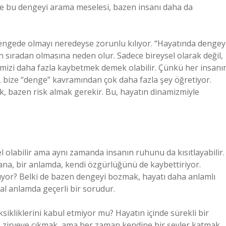
n de bu dengeyi arama meselesi, bazen insanı daha da
dengede olmayı neredeyse zorunlu kılıyor. “Hayatında dengey
n sıradan olmasına neden olur. Sadece bireysel olarak değil,
mizi daha fazla kaybetmek demek olabilir. Çünkü her insanı
le, bize “denge” kavramından çok daha fazla şey öğretiyor.
k, bazen risk almak gerekir. Bu, hayatın dinamizmiyle
 olabilir ama aynı zamanda insanın ruhunu da kısıtlayabilir.
nsana, bir anlamda, kendi özgürlüğünü de kaybettiriyor.
rıyor? Belki de bazen dengeyi bozmak, hayatı daha anlamlı
al anlamda geçerli bir sorudur.
ksikliklerini kabul etmiyor mu? Hayatın içinde sürekli bir
zirveye çıkmak, ama her zaman kendine bir şeyler katmak