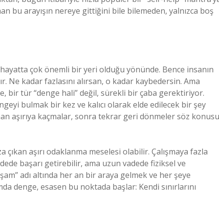
n bu arayışın nereye gittiğini bile bilemeden, yalnızca boş
 hayatta çok önemli bir yeri olduğu yönünde. Bence insanın
tır. Ne kadar fazlasını alırsan, o kadar kaybedersin. Ama
bir tür “denge hali” değil, sürekli bir çaba gerektiriyor.
geyi bulmak bir kez ve kalıcı olarak elde edilecek bir şey
man aşırıya kaçmalar, sonra tekrar geri dönmeler söz konus
a çıkan aşırı odaklanma meselesi olabilir. Çalışmaya fazla
dede başarı getirebilir, ama uzun vadede fiziksel ve
yaşam” adı altında her an bir araya gelmek ve her şeye
amda denge, esasen bu noktada başlar: Kendi sınırlarını