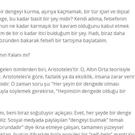
bir dengeyi kurma, aşırıya kaçmamak, bir tür içsel ve dışsal
ge, bu kadar basit bir şey midir? Kendi adıma, felsefenin
unun ne kadar karmaşık bir kavram olduğunu kabul etmek
de bir o kadar itici bulduğum bir şey. Hadi, biraz daha
özünden bakarak felsefi bir tartışma başlatalım.
ın Yalanı mı?
en isimlerden biri, Aristoteles’tir. O, Altın Orta teorisiyle
Aristoteles’e göre, fazlalık ya da eksiklik, insana zarar verir
alıdır. O zaman soru şu: “Her şeyin bir dengede olması
yla söylemek gerekirse, “Hepimizin dengede olduğu bir
ı, beni biraz soğutuyor açıkçası. Evet, her şeyde bir denge
ğiliz. Sosyal medyada paylaşılan “dengeyi bulmak” temalı
k zorundadır” diye ikna etmeye çalışan, tamamen yüzeysel
aktan, bugün itibariyle hızla popüler bir “self-help” mantra’y