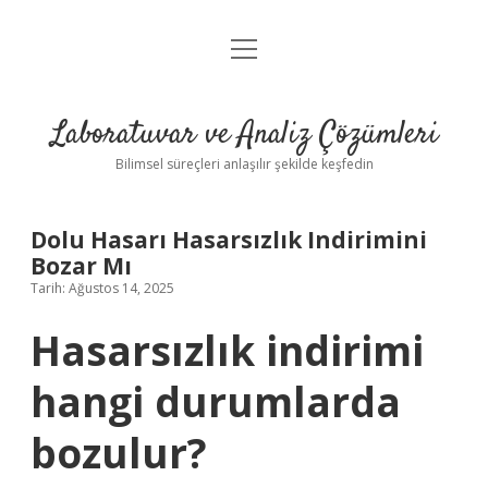
menüyü
Anasayfa
aç
Gizlilik Politikası
Laboratuvar ve Analiz Çözümleri
Yasal Uyarı
Bilimsel süreçleri anlaşılır şekilde keşfedin
Dolu Hasarı Hasarsızlık Indirimini
Bozar Mı
Tarih: Ağustos 14, 2025
Hasarsızlık indirimi
hangi durumlarda
bozulur?