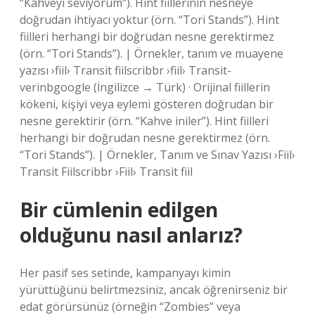
“Kahveyi seviyorum”). Hint fiillerinin nesneye
doğrudan ihtiyacı yoktur (örn. “Tori Stands”). Hint
fiilleri herhangi bir doğrudan nesne gerektirmez
(örn. “Tori Stands”). | Örnekler, tanım ve muayene
yazısı ›fiil› Transit fiilscribbr ›fiil› Transit-
verinbgoogle (İngilizce → Türk) · Orijinal fiillerin
kökeni, kişiyi veya eylemi gösteren doğrudan bir
nesne gerektirir (örn. “Kahve iniler”). Hint fiilleri
herhangi bir doğrudan nesne gerektirmez (örn.
“Tori Stands”). | Örnekler, Tanım ve Sınav Yazısı ›Fiil›
Transit Fiilscribbr ›Fiil› Transit fiil
Bir cümlenin edilgen
olduğunu nasıl anlarız?
Her pasif ses setinde, kampanyayı kimin
yürüttüğünü belirtmezsiniz, ancak öğrenirseniz bir
edat görürsünüz (örneğin “Zombies” veya