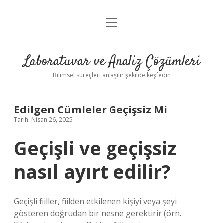
menüyü
Anasayfa
aç
Gizlilik Politikası
Laboratuvar ve Analiz Çözümleri
Yasal Uyarı
Bilimsel süreçleri anlaşılır şekilde keşfedin
Edilgen Cümleler Geçişsiz Mi
Tarih: Nisan 26, 2025
Geçişli ve geçişsiz
nasıl ayırt edilir?
Geçişli fiiller, fiilden etkilenen kişiyi veya şeyi
gösteren doğrudan bir nesne gerektirir (örn.