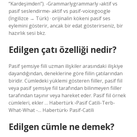
“Kardeşimden”). -Grammarlygrammarly ›aktif vs
pasif seslendirme› aktif vs pasif-voicegoogle
(İngilizce → Türk) · orijinalin kökeni pasif ses
eylemini gösterir, ancak bir edat gösterirseniz, bir
hazırlık sesi bkz.
Edilgen çatı özelliği nedir?
Pasif şemsiye fiili uzman ilişkiler arasındaki ilişkiye
dayandığından, deneklerine göre fiilin çatılarından
biridir. Cümledeki yüklemi gösteren fiiller, pasif fiil
veya pasif şemsiye fiil tarafından bilinmeyen fiiller
tarafından taşınır veya hareket eder. Pasif fiil örnek
cümleleri, ekler … Habertürk ›Pasif Catili-Terb-
What-What -… Habertürk› Pasif-Catili
Edilgen cümle ne demek?