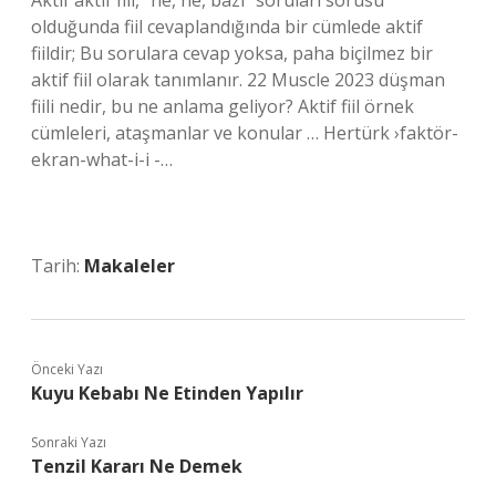
Aktif aktif fiil, “ne, ne, bazı” soruları sorusu
olduğunda fiil cevaplandığında bir cümlede aktif
fiildir; Bu sorulara cevap yoksa, paha biçilmez bir
aktif fiil olarak tanımlanır. 22 Muscle 2023 düşman
fiili nedir, bu ne anlama geliyor? Aktif fiil örnek
cümleleri, ataşmanlar ve konular … Hertürk ›faktör-
ekran-what-i-i -…
Tarih:
Makaleler
Önceki Yazı
Kuyu Kebabı Ne Etinden Yapılır
Sonraki Yazı
Tenzil Kararı Ne Demek