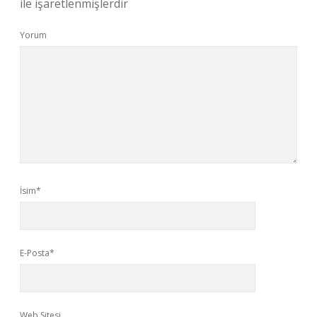
ile işaretlenmişlerdir
Yorum
İsim*
E-Posta*
Web Sitesi