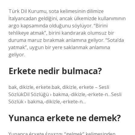
Türk Dil Kurumu, sota kelimesinin dilimize
İtalyancadan geldiğini, ancak ülkemizde kullanımının
argo kapsamında olduğunu söylüyor. “Birini
tehlikeye atmak”, birini kandırarak olumsuz bir
duruma maruz bırakmak anlamına geliyor. “Sota’da
yatmak”, uygun bir yere saklanmak anlamına
geliyor.
Erkete nedir bulmaca?
bak, dikizle, erkete.bak, dikizle, erkete – Sesli
SözlükDil Sözlüğü › bakma,-dikizle,-erkete-n…Sesli
Sözlük › bakma,-dikizle,-erkete-n…
Yunanca erkete ne demek?
Yunanca érχete έρχεται “gelmek” kelimesinden