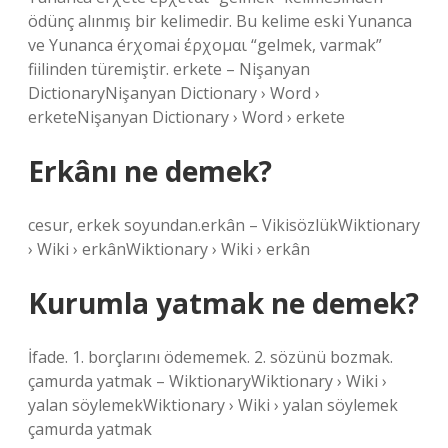
ödünç alınmış bir kelimedir. Bu kelime eski Yunanca
ve Yunanca érχomai έρχομαι “gelmek, varmak”
fiilinden türemiştir. erkete – Nişanyan
DictionaryNişanyan Dictionary › Word ›
erketeNişanyan Dictionary › Word › erkete
Erkânı ne demek?
cesur, erkek soyundan.erkân – VikisözlükWiktionary
› Wiki › erkânWiktionary › Wiki › erkân
Kurumla yatmak ne demek?
İfade. 1. borçlarını ödememek. 2. sözünü bozmak.
çamurda yatmak – WiktionaryWiktionary › Wiki ›
yalan söylemekWiktionary › Wiki › yalan söylemek
çamurda yatmak