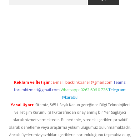
riş
tulipbet
Reklam ve İletişim:
E-mail:
backlinkpaneli@gmail.com
Teams:
forumhizmeti@gmail.com
Whatsapp: 0262 606 0 726
Telegram:
@karabul
Yasal Uyarı:
Sitemiz, 5651 Sayılı Kanun gereğince Bilgi Teknolojileri
ve İletişim Kurumu (BTK) tarafından onaylanmış bir Yer Sağlayıcı
olarak hizmet vermektedir. Bu nedenle, sitedeki içerikleri proaktif
olarak denetleme veya araştırma yükümlülüğümüz bulunmamaktadır.
Ancak, üyelerimiz yazdıkları içeriklerin sorumluluğunu taşımakta olup,