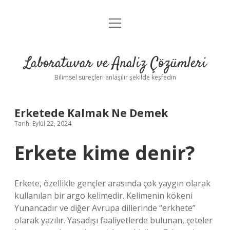
menüyü
Anasayfa
aç
Gizlilik Politikası
Laboratuvar ve Analiz Çözümleri
Yasal Uyarı
Bilimsel süreçleri anlaşılır şekilde keşfedin
Erketede Kalmak Ne Demek
Tarih: Eylül 22, 2024
Erkete kime denir?
Erkete, özellikle gençler arasında çok yaygın olarak
kullanılan bir argo kelimedir. Kelimenin kökeni
Yunancadır ve diğer Avrupa dillerinde “erkhete”
olarak yazılır. Yasadışı faaliyetlerde bulunan, çeteler