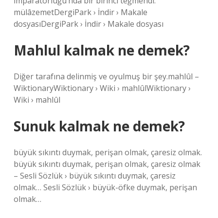
İmparatorluğu’nda bir birinci teğmendi:
mülâzemetDergiPark › İndir › Makale
dosyasıDergiPark › İndir › Makale dosyası
Mahlul kalmak ne demek?
Diğer tarafına delinmiş ve oyulmuş bir şey.mahlûl –
WiktionaryWiktionary › Wiki › mahlûlWiktionary ›
Wiki › mahlûl
Sunuk kalmak ne demek?
büyük sıkıntı duymak, perişan olmak, çaresiz olmak.
büyük sıkıntı duymak, perişan olmak, çaresiz olmak
– Sesli Sözlük › büyük sıkıntı duymak, çaresiz
olmak… Sesli Sözlük › büyük-öfke duymak, perişan
olmak…