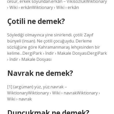
cesur, erkek soyundan.erkân – VikisözlükWiktionary
› Wiki › erkânWiktionary › Wiki › erkân
Çotili ne demek?
Söylediği olmayınca yine sinirlendi. çotili: Zayıf
bünyeli (insan). Ne çotili çocuğuydu. Derleme
sözlüğüne göre Kahramanmaraş lehçesinden bir
kelime…DergiPark › İndir › Makale DosyasıDergiPark
› İndir › Makale Dosyası
Navrak ne demek?
[1] (argüman) yüz, yüz.navrak –
WiktionaryWiktionary › Wiki › navrakWiktionary ›
Wiki › navrak
Duncukmak ne demek?