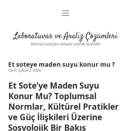
menüyü
Anasayfa
aç
Gizlilik Politikası
Laboratuvar ve Analiz Çözümleri
Yasal Uyarı
Bilimsel süreçleri anlaşılır şekilde keşfedin
Et soteye maden suyu konur mu ?
Tarih: Şubat 3, 2026
Et Sote’ye Maden Suyu
Konur Mu? Toplumsal
Normlar, Kültürel Pratikler
ve Güç İlişkileri Üzerine
Sosyolojik Bir Bakış