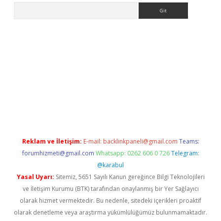
Arama
giriş
tulipbet
Reklam ve İletişim:
E-mail:
backlinkpaneli@gmail.com
Teams:
forumhizmeti@gmail.com
Whatsapp: 0262 606 0 726
Telegram:
@karabul
Yasal Uyarı:
Sitemiz, 5651 Sayılı Kanun gereğince Bilgi Teknolojileri
ve İletişim Kurumu (BTK) tarafından onaylanmış bir Yer Sağlayıcı
olarak hizmet vermektedir. Bu nedenle, sitedeki içerikleri proaktif
olarak denetleme veya araştırma yükümlülüğümüz bulunmamaktadır.