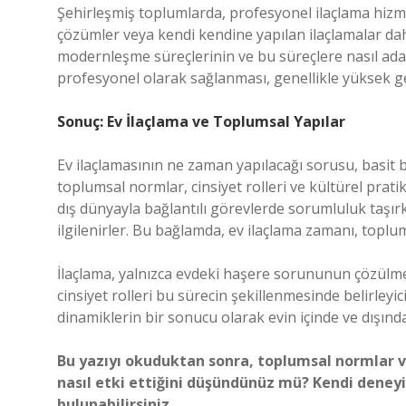
Şehirleşmiş toplumlarda, profesyonel ilaçlama hizm
çözümler veya kendi kendine yapılan ilaçlamalar daha
modernleşme süreçlerinin ve bu süreçlere nasıl adap
profesyonel olarak sağlanması, genellikle yüksek ge
Sonuç: Ev İlaçlama ve Toplumsal Yapılar
Ev ilaçlamasının ne zaman yapılacağı sorusu, basit 
toplumsal normlar, cinsiyet rolleri ve kültürel pratikl
dış dünyayla bağlantılı görevlerde sorumluluk taşırk
ilgilenirler. Bu bağlamda, ev ilaçlama zamanı, toplum
İlaçlama, yalnızca evdeki haşere sorununun çözülmes
cinsiyet rolleri bu sürecin şekillenmesinde belirleyi
dinamiklerin bir sonucu olarak evin içinde ve dışında 
Bu yazıyı okuduktan sonra, toplumsal normlar ve 
nasıl etki ettiğini düşündünüz mü? Kendi deney
bulunabilirsiniz.