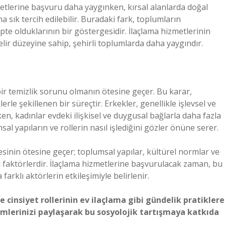
etlerine başvuru daha yaygınken, kırsal alanlarda doğal
 sık tercih edilebilir. Buradaki fark, toplumların
te olduklarının bir göstergesidir. İlaçlama hizmetlerinin
lir düzeyine sahip, şehirli toplumlarda daha yaygındır.
bir temizlik sorunu olmanın ötesine geçer. Bu karar,
erle şekillenen bir süreçtir. Erkekler, genellikle işlevsel ve
en, kadınlar evdeki ilişkisel ve duygusal bağlarla daha fazla
sal yapıların ve rollerin nasıl işlediğini gözler önüne serer.
inin ötesine geçer; toplumsal yapılar, kültürel normlar ve
ci faktörlerdir. İlaçlama hizmetlerine başvurulacak zaman, bu
farklı aktörlerin etkileşimiyle belirlenir.
cinsiyet rollerinin ev ilaçlama gibi gündelik pratiklere
imlerinizi paylaşarak bu sosyolojik tartışmaya katkıda