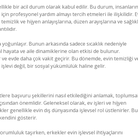
likle bir acil durum olarak kabul edilir. Bu durum, insanları
in profesyonel yardım almayı tercih etmeleri ile ilişkilidir. E
temizlik ve hijyen anlayışlarına, düzen arayışlarına ve sağlıkl
tılıdır.
da yoğunlaşır. Bunun arkasında sadece sıcaklık nedeniyle
 hayata ve aile dinamiklerine olan etkisi de bulunur.
r ve evde daha çok vakit geçirir. Bu dönemde, evin temizliği v
işlevi değil, bir sosyal yükümlülük haline gelir.
etlere başvuru şekillerini nasıl etkilediğini anlamak, toplumsa
ısından önemlidir. Geleneksel olarak, ev işleri ve hijyen
er genellikle evin dış dünyasında işlevsel rol üstlenirler. Bu
kendini gösterir.
 sorumluluk taşırken, erkekler evin işlevsel ihtiyaçlarını