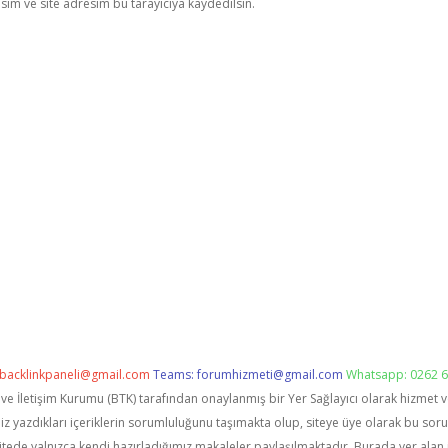
im ve site adresim bu tarayıcıya kaydedilsin.
backlinkpaneli@gmail.com
Teams:
forumhizmeti@gmail.com
Whatsapp: 0262 6
i ve İletişim Kurumu (BTK) tarafından onaylanmış bir Yer Sağlayıcı olarak hizmet 
zdıkları içeriklerin sorumluluğunu taşımakta olup, siteye üye olarak bu sorumlu
itede yalnızca kendi hazırladığımız makaleler paylaşılmaktadır. Burada yer alan 