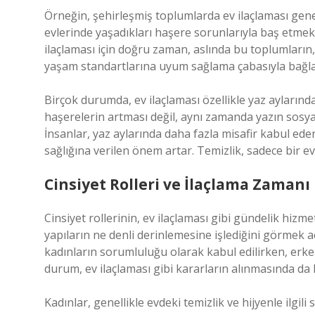
Örneğin, şehirleşmiş toplumlarda ev ilaçlaması genel
evlerinde yaşadıkları haşere sorunlarıyla baş etmek iç
ilaçlaması için doğru zaman, aslında bu toplumların, 
yaşam standartlarına uyum sağlama çabasıyla bağlan
Birçok durumda, ev ilaçlaması özellikle yaz ayların
haşerelerin artması değil, aynı zamanda yazın sosyal
İnsanlar, yaz aylarında daha fazla misafir kabul ede
sağlığına verilen önem artar. Temizlik, sadece bir ev 
Cinsiyet Rolleri ve İlaçlama Zamanı
Cinsiyet rollerinin, ev ilaçlaması gibi gündelik hizm
yapıların ne denli derinlemesine işlediğini görmek aç
kadınların sorumluluğu olarak kabul edilirken, erkekl
durum, ev ilaçlaması gibi kararların alınmasında da 
Kadınlar, genellikle evdeki temizlik ve hijyenle ilgili