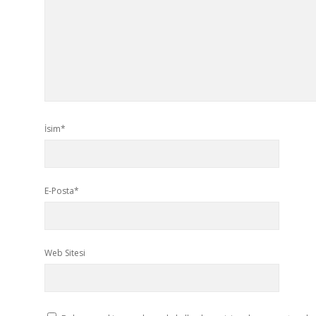
İsim*
E-Posta*
Web Sitesi