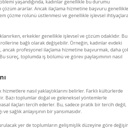
roblemi yaşandığında, kadınlar genellikle bu durumu
 çözüm ararlar. Ancak ilaçlama hizmetine başvuru genellikl
m çözme rolünü üstlenmesi ve genellikle işlevsel ihtiyaçlar
klanırken, erkekler genellikle işlevsel ve çözüm odaklıdır. Bu
ollerine bağlı olarak değişebilir. Örneğin, kadınlar evdeki
lir, ancak profesyonel ilaçlama hizmetine başvurmak, daha ço
Bu süreç, toplumda iş bölümü ve görev paylaşımının nasıl
nı
 hizmetlere nasıl yaklaştıklarını belirler. Farklı kültürlerde
terir. Bazı toplumlar doğal ve geleneksel yöntemlerle
l ilaçları tercih ederler. Bu, sadece pratik bir tercih değil,
 ve sağlık anlayışının bir yansımasıdır.
şvurulacak yer de toplumların gelişmişlik düzeyine göre değişir