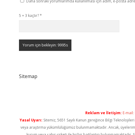
Daha sonraki yorumlarımda kullanılması için adım, e-posta adres
5 + 3 kaçtır?
*
Sitemap
Reklam ve İletişim:
E-mail:
Yasal Uyarı:
Sitemiz, 5651 Sayılı Kanun gereğince Bilgi Teknolojiler
veya araştırma yükümlülüğümüz bulunmamaktadır. Ancak, üyelerimiz ya
kurum veya şahıs şirketi ile hiçbir bağlantısı bulunmamaktadır. S