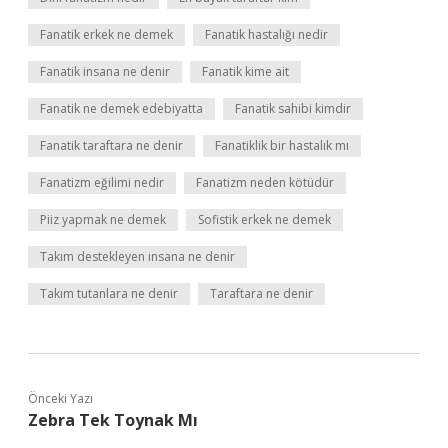
Fanatik erkek ne demek
Fanatik hastalığı nedir
Fanatik insana ne denir
Fanatik kime ait
Fanatik ne demek edebiyatta
Fanatik sahibi kimdir
Fanatik taraftara ne denir
Fanatiklik bir hastalık mı
Fanatizm eğilimi nedir
Fanatizm neden kötüdür
Piiz yapmak ne demek
Sofistik erkek ne demek
Takım destekleyen insana ne denir
Takım tutanlara ne denir
Taraftara ne denir
Önceki Yazı
Zebra Tek Toynak Mı