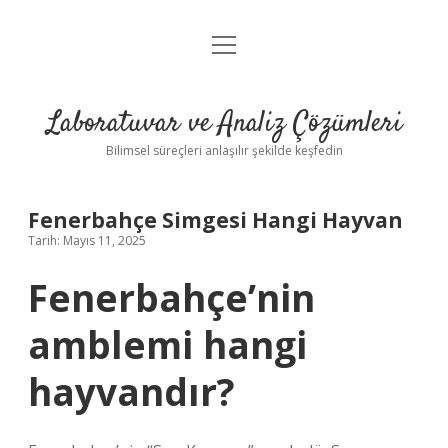
menüyü
Anasayfa
aç
Gizlilik Politikası
Laboratuvar ve Analiz Çözümleri
Yasal Uyarı
Bilimsel süreçleri anlaşılır şekilde keşfedin
Fenerbahçe Simgesi Hangi Hayvan
Tarih: Mayıs 11, 2025
Fenerbahçe’nin
amblemi hangi
hayvandır?