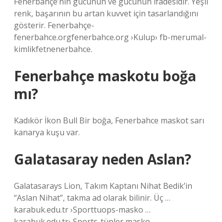
Fenerbahçe’nin gücünün ve gücünün ifadesidir. Yeşil
renk, başarının bu artan kuvvet için tasarlandığını
gösterir. Fenerbahçe-
fenerbahce.orgfenerbahce.org ›Kulup› fb-merumal-
kimlikfetnenerbahce.
Fenerbahçe maskotu boğa
mı?
Kadıkör İkon Bull Bir boğa, Fenerbahce maskot sarı
kanarya kuşu var.
Galatasaray neden Aslan?
Galatasarays Lion, Takım Kaptanı Nihat Bedik’in
“Aslan Nihat”, takma ad olarak bilinir. Üç …
karabuk.edu.tr ›Sporttuops-masko …
karabuk.edu.tr› Sports-tüpler masko …