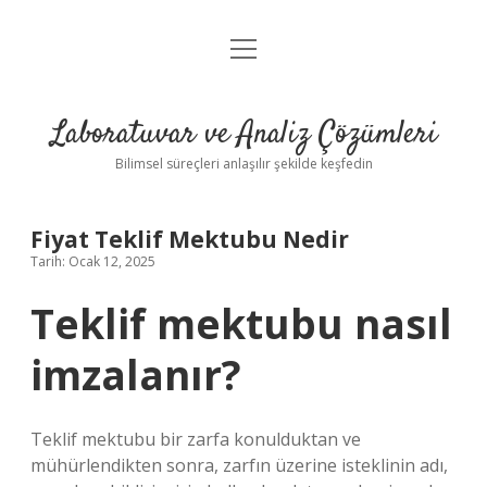
menüyü
Anasayfa
aç
Gizlilik Politikası
Laboratuvar ve Analiz Çözümleri
Yasal Uyarı
Bilimsel süreçleri anlaşılır şekilde keşfedin
Fiyat Teklif Mektubu Nedir
Tarih: Ocak 12, 2025
Teklif mektubu nasıl
imzalanır?
Teklif mektubu bir zarfa konulduktan ve
mühürlendikten sonra, zarfın üzerine isteklinin adı,