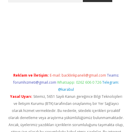
ş
tulipbet
Reklam ve İletişim:
E-mail:
backlinkpaneli@gmail.com
Teams:
forumhizmeti@gmail.com
Whatsapp: 0262 606 0 726
Telegram:
@karabul
Yasal Uyarı:
Sitemiz, 5651 Sayılı Kanun gereğince Bilgi Teknolojileri
ve İletişim Kurumu (BTK) tarafından onaylanmış bir Yer Sağlayıcı
olarak hizmet vermektedir. Bu nedenle, sitedeki içerikleri proaktif
olarak denetleme veya araştırma yükümlülüğümüz bulunmamaktadır.
Ancak, üyelerimiz yazdıkları içeriklerin sorumluluğunu taşımakta olup,
siteye üye olarak bu sorumluluğu kabul etmiş sayılırlar. Bu internet