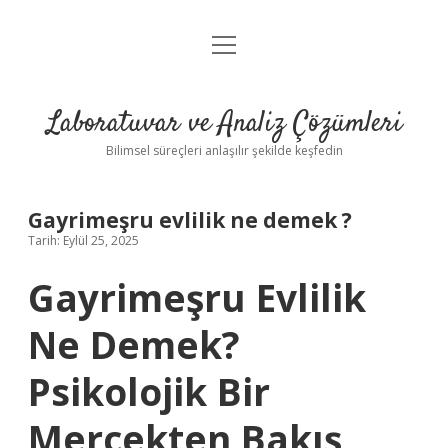
menüyü
Anasayfa
aç
Gizlilik Politikası
Laboratuvar ve Analiz Çözümleri
Yasal Uyarı
Bilimsel süreçleri anlaşılır şekilde keşfedin
Gayrimeşru evlilik ne demek ?
Tarih: Eylül 25, 2025
Gayrimeşru Evlilik
Ne Demek?
Psikolojik Bir
Mercekten Bakış