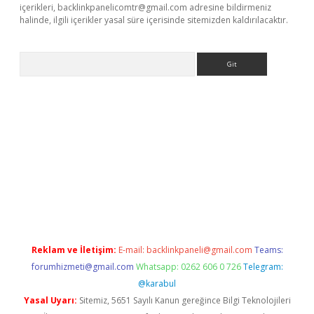
içerikleri,
backlinkpanelicomtr@gmail.com
adresine bildirmeniz
halinde, ilgili içerikler yasal süre içerisinde sitemizden kaldırılacaktır.
Arama
ş
tulipbet
Reklam ve İletişim:
E-mail:
backlinkpaneli@gmail.com
Teams:
forumhizmeti@gmail.com
Whatsapp: 0262 606 0 726
Telegram:
@karabul
Yasal Uyarı:
Sitemiz, 5651 Sayılı Kanun gereğince Bilgi Teknolojileri