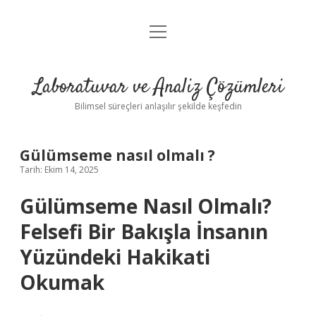
menüyü
Anasayfa
aç
Gizlilik Politikası
Laboratuvar ve Analiz Çözümleri
Yasal Uyarı
Bilimsel süreçleri anlaşılır şekilde keşfedin
Gülümseme nasıl olmalı ?
Tarih: Ekim 14, 2025
Gülümseme Nasıl Olmalı?
Felsefi Bir Bakışla İnsanın
Yüzündeki Hakikati
Okumak