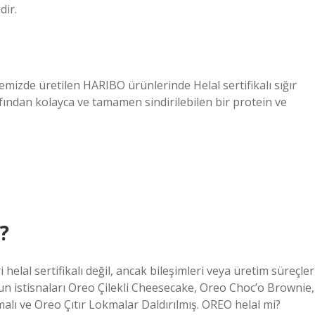
ir.
kemizde üretilen HARIBO ürünlerinde Helal sertifikalı sığır
arafından kolayca ve tamamen sindirilebilen bir protein ve
?
elal sertifikalı değil, ancak bileşimleri veya üretim süreçler
un istisnaları Oreo Çilekli Cheesecake, Oreo Choc’o Brownie,
ı ve Oreo Çıtır Lokmalar Daldırılmış. OREO helal mi?