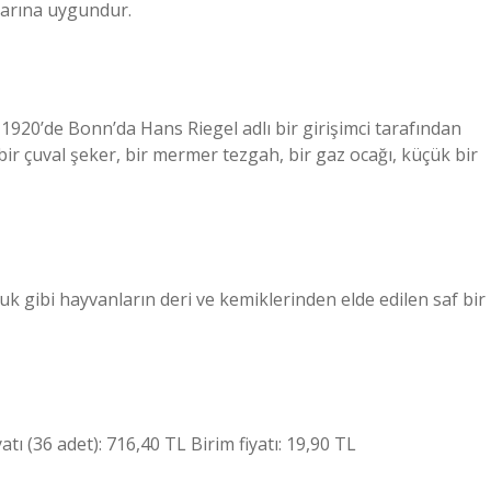
larına uygundur.
 1920’de Bonn’da Hans Riegel adlı bir girişimci tarafından
r bir çuval şeker, bir mermer tezgah, bir gaz ocağı, küçük bir
avuk gibi hayvanların deri ve kemiklerinden elde edilen saf bir
yatı (36 adet): 716,40 TL Birim fiyatı: 19,90 TL