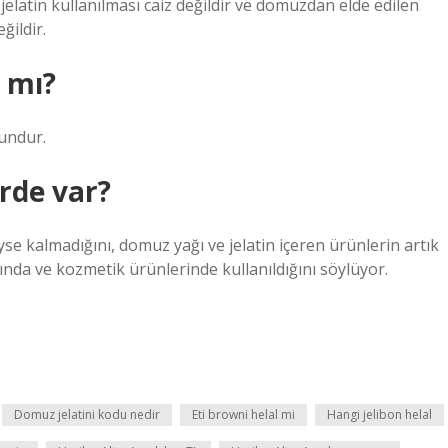
elatin kullanılması caiz değildir ve domuzdan elde edilen
ğildir.
r mı?
undur.
rde var?
e kalmadığını, domuz yağı ve jelatin içeren ürünlerin artık
rında ve kozmetik ürünlerinde kullanıldığını söylüyor.
Domuz jelatini kodu nedir
Eti browni helal mi
Hangi jelibon helal