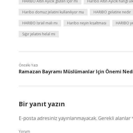
HARIBO Altın Ayıcık gluten İçer mi
Haribo Altın Ayıcık hangi ül
Haribo domuz jelatini kullanılıyor mu
HARIBO gelatine nedir
HARIBO İsrail malı mı
Haribo neyin kısaltması
HARIBO ye
Sığır jelatini helal mi
Önceki Yazı
Ramazan Bayramı Müslümanlar Için Önemi Ned
Bir yanıt yazın
E-posta adresiniz yayınlanmayacak.
Gerekli alanlar
Yorum