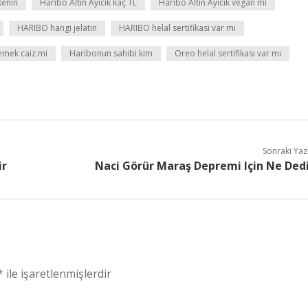
kenin
Haribo Altın Ayıcık kaç TL
Haribo Altın Ayıcık vegan mı
HARIBO hangi jelatin
HARIBO helal sertifikası var mı
mek caiz mi
Haribonun sahibi kim
Oreo helal sertifikası var mı
Sonraki Yaz
ir
Naci Görür Maraş Depremi Için Ne Ded
*
ile işaretlenmişlerdir