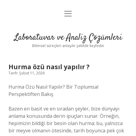
menüyü
Anasayfa
aç
Gizlilik Politikası
Laboratuvar ve Analiz Çözümleri
Yasal Uyarı
Bilimsel süreçleri anlaşılır şekilde keşfedin
Hurma özü nasıl yapılır ?
Tarih: Şubat 11, 2026
Hurma Özü Nasıl Yapılır? Bir Toplumsal
Perspektiften Bakış
Bazen en basit ve en sıradan şeyler, bize dünyayı
anlama konusunda derin ipuçları sunar. Örneğin,
hepimizin bildiği bir besin olan hurma; bu, yalnızca
bir meyve olmanın ötesinde, tarih boyunca pek çok