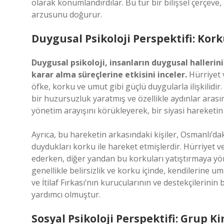
olarak konumlandırdılar. Bu tür bir bilişsel çerçev
arzusunu doğurur.
Duygusal Psikoloji Perspektifi: Kor
Duygusal psikoloji, insanların duygusal hallerini
karar alma süreçlerine etkisini inceler.
Hürriyet 
öfke, korku ve umut gibi güçlü duygularla ilişkilidir
bir huzursuzluk yaratmış ve özellikle aydınlar arası
yönetim arayışını körükleyerek, bir siyasi hareketi
Ayrıca, bu hareketin arkasındaki kişiler, Osmanlı’d
duydukları korku ile hareket etmişlerdir. Hürriyet v
ederken, diğer yandan bu korkuları yatıştırmaya yö
genellikle belirsizlik ve korku içinde, kendilerine 
ve İtilaf Fırkası’nın kurucularının ve destekçilerinin
yardımcı olmuştur.
Sosyal Psikoloji Perspektifi: Grup Ki