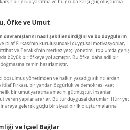
e, karşıt bir grup yaratma ve bu gruba karşı güç oluşturma
ku, Öfke ve Umut
n davranışlarını nasıl şekillendirdiğini ve bu duyguların
ve İtilaf Fırkası’nın kuruluşundaki duygusal motivasyonlar,
. İttihat ve Terakki’nin merkeziyetçi yönetimi, toplumda geniş
nda büyük bir öfkeye yol açmıştır. Bu öfke, daha adil bir
n doğmasına zemin hazırlamıştır.
aki bozulmuş yönetimden ve halkın yaşadığı sıkıntılardan
e İtilaf Fırkası, bir yandan özgürlük ve demokrasi vaat
nelik bir umut yaratma amacını gütmüştür. İnsanlar
umut veren yapılar ararlar. Bu tür duygusal durumlar, Hürriyet
 bir araya gelerek güçlü bir siyasi birlik oluşturmalarına
mliği ve İçsel Bağlar