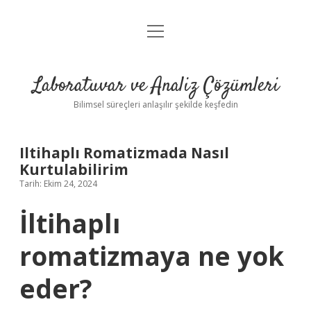
menüyü
Anasayfa
aç
Gizlilik Politikası
Laboratuvar ve Analiz Çözümleri
Yasal Uyarı
Bilimsel süreçleri anlaşılır şekilde keşfedin
Iltihaplı Romatizmada Nasıl
Kurtulabilirim
Tarih: Ekim 24, 2024
İltihaplı
romatizmaya ne yok
eder?