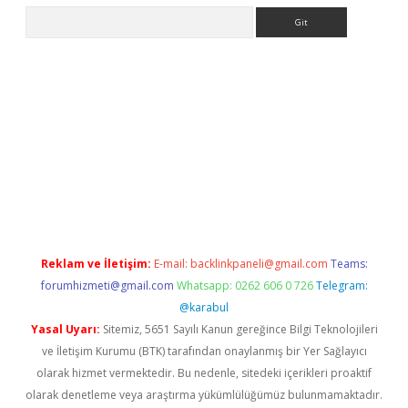
Arama
ulipbet
Reklam ve İletişim:
E-mail:
backlinkpaneli@gmail.com
Teams:
forumhizmeti@gmail.com
Whatsapp: 0262 606 0 726
Telegram:
@karabul
Yasal Uyarı:
Sitemiz, 5651 Sayılı Kanun gereğince Bilgi Teknolojileri
ve İletişim Kurumu (BTK) tarafından onaylanmış bir Yer Sağlayıcı
olarak hizmet vermektedir. Bu nedenle, sitedeki içerikleri proaktif
olarak denetleme veya araştırma yükümlülüğümüz bulunmamaktadır.