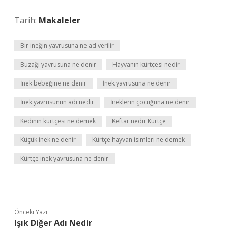
Tarih:
Makaleler
Bir ineğin yavrusuna ne ad verilir
Buzağı yavrusuna ne denir
Hayvanın kürtçesi nedir
İnek bebeğine ne denir
İnek yavrusuna ne denir
İnek yavrusunun adı nedir
İneklerin çocuğuna ne denir
Kedinin kürtçesi ne demek
Keftar nedir Kürtçe
Küçük inek ne denir
Kürtçe hayvan isimleri ne demek
Kürtçe inek yavrusuna ne denir
Önceki Yazı
Işık Diğer Adı Nedir