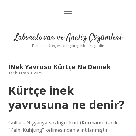
menüyü
Anasayfa
aç
Gizlilik Politikası
Laboratuvar ve Analiz Çözümleri
Yasal Uyarı
Bilimsel süreçleri anlaşılır şekilde keşfedin
İNek Yavrusu Kürtçe Ne Demek
Tarih: Nisan 3, 2025
Kürtçe inek
yavrusuna ne denir?
Gollik – Nişyanya Sözlüğü. Kürt (Kurmanci) Golik
“Kalb, Kuhjung” kelimesinden alıntılanmıştır.