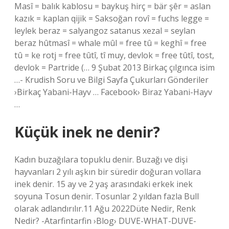
Masî = balık kablosu = baykuş hirç = bär şêr = aslan
kazık = kaplan qijik = Saksoğan rovî = fuchs legge =
leylek beraz = salyangoz satanus xezal = seylan
beraz hûtmasî = whale mûl = free tû = keghî = free
tû = ke rotj = free tûtî, tî muy, devlok = free tûtî, tost,
devlok = Partride (… 9 Şubat 2013 Birkaç çılgınca isim
…- Krudish Soru ve Bilgi Sayfa Çukurları Gönderiler
›Birkaç Yabani-Hayv … Facebook› Biraz Yabani-Hayv
…
Küçük inek ne denir?
Kadın buzağılara topuklu denir. Buzağı ve dişi
hayvanları 2 yılı aşkın bir süredir doğuran vollara
inek denir. 15 ay ve 2 yaş arasındaki erkek inek
soyuna Tosun denir. Tosunlar 2 yıldan fazla Bull
olarak adlandırılır.11 Ağu 2022Düte Nedir, Renk
Nedir? -Atarfintarfin ›Blog› DUVE-WHAT-DUVE-