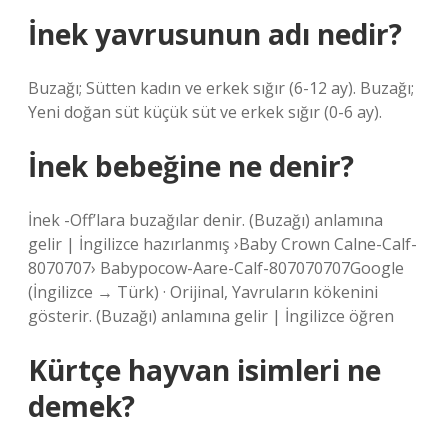
İnek yavrusunun adı nedir?
Buzağı; Sütten kadın ve erkek sığır (6-12 ay). Buzağı;
Yeni doğan süt küçük süt ve erkek sığır (0-6 ay).
İnek bebeğine ne denir?
İnek -Off’lara buzağılar denir. (Buzağı) anlamına
gelir | İngilizce hazırlanmış ›Baby Crown Calne-Calf-
8070707› Babypocow-Aare-Calf-807070707Google
(İngilizce → Türk) · Orijinal, Yavruların kökenini
gösterir. (Buzağı) anlamına gelir | İngilizce öğren
Kürtçe hayvan isimleri ne
demek?