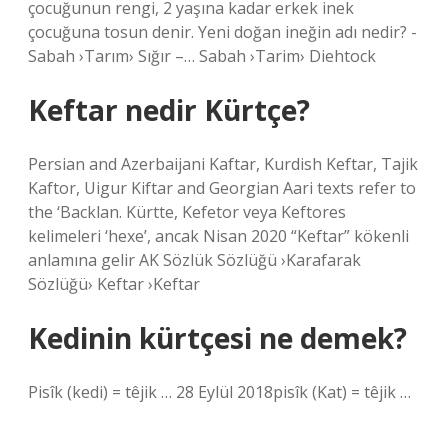
çocuğunun rengi, 2 yaşına kadar erkek inek
çocuğuna tosun denir. Yeni doğan ineğin adı nedir? -
Sabah ›Tarım› Sığır –… Sabah ›Tarim› Diehtock
Keftar nedir Kürtçe?
Persian and Azerbaijani Kaftar, Kurdish Keftar, Tajik
Kaftor, Uigur Kiftar and Georgian Aari texts refer to
the ‘Backlan. Kürtte, Kefetor veya Keftores
kelimeleri ‘hexe’, ancak Nisan 2020 “Keftar” kökenli
anlamına gelir AK Sözlük Sözlüğü ›Karafarak
Sözlüğü› Keftar ›Keftar
Kedinin kürtçesi ne demek?
Pisîk (kedi) = têjik … 28 Eylül 2018pisîk (Kat) = têjik …