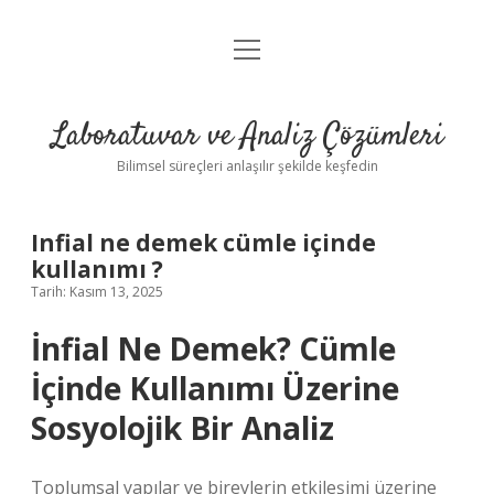
menüyü
Anasayfa
aç
Gizlilik Politikası
Laboratuvar ve Analiz Çözümleri
Yasal Uyarı
Bilimsel süreçleri anlaşılır şekilde keşfedin
Infial ne demek cümle içinde
kullanımı ?
Tarih: Kasım 13, 2025
İnfial Ne Demek? Cümle
İçinde Kullanımı Üzerine
Sosyolojik Bir Analiz
Toplumsal yapılar ve bireylerin etkileşimi üzerine