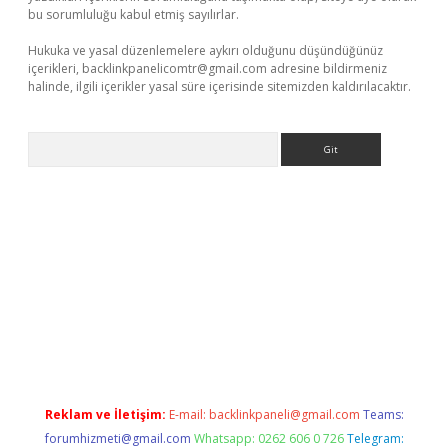
bu sorumluluğu kabul etmiş sayılırlar.
Hukuka ve yasal düzenlemelere aykırı olduğunu düşündüğünüz
içerikleri,
backlinkpanelicomtr@gmail.com
adresine bildirmeniz
halinde, ilgili içerikler yasal süre içerisinde sitemizden kaldırılacaktır.
Arama
 giriş
tulipbet
Reklam ve İletişim:
E-mail:
backlinkpaneli@gmail.com
Teams:
forumhizmeti@gmail.com
Whatsapp: 0262 606 0 726
Telegram: