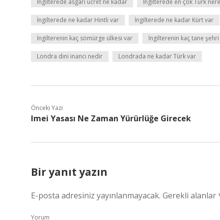
İngilterede asgari ücret ne kadar
İngilterede en çok Türk ner
İngilterede ne kadar Hintli var
İngilterede ne kadar Kürt var
İngilterenin kaç sömürge ülkesi var
İngilterenin kaç tane şehri
Londra dini inancı nedir
Londrada ne kadar Türk var
Önceki Yazı
Imei Yasası Ne Zaman Yürürlüğe Girecek
Bir yanıt yazın
E-posta adresiniz yayınlanmayacak.
Gerekli alanlar
Yorum