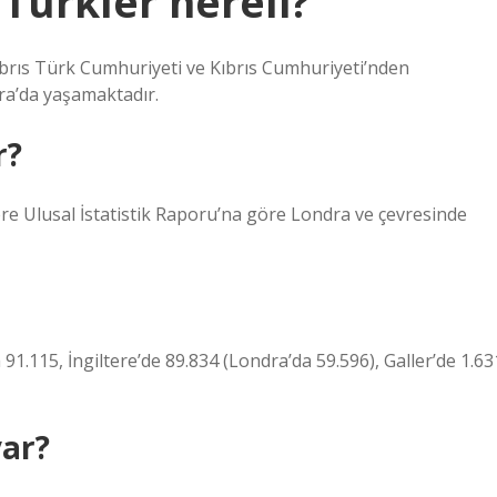
 Türkler nereli?
rıs Türk Cumhuriyeti ve Kıbrıs Cumhuriyeti’nden
ra’da yaşamaktadır.
r?
iltere Ulusal İstatistik Raporu’na göre Londra ve çevresinde
91.115, İngiltere’de 89.834 (Londra’da 59.596), Galler’de 1.63
var?