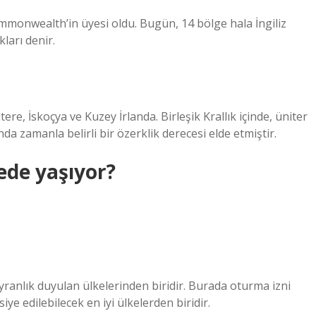
ommonwealth’in üyesi oldu. Bugün, 14 bölge hala İngiliz
ları denir.
ltere, İskoçya ve Kuzey İrlanda. Birleşik Krallık içinde, üniter
da zamanla belirli bir özerklik derecesi elde etmiştir.
ede yaşıyor?
ranlık duyulan ülkelerinden biridir. Burada oturma izni
iye edilebilecek en iyi ülkelerden biridir.