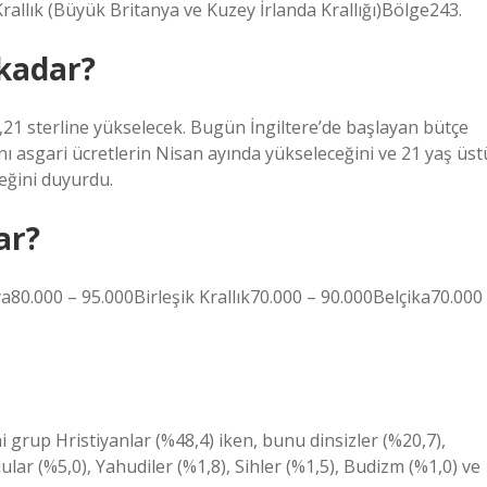
rallık (Büyük Britanya ve Kuzey İrlanda Krallığı)Bölge243.
 kadar?
12,21 sterline yükselecek. Bugün İngiltere’de başlayan bütçe
nı asgari ücretlerin Nisan ayında yükseleceğini ve 21 yaş üst
ceğini duyurdu.
ar?
80.000 – 95.000Birleşik Krallık70.000 – 90.000Belçika70.000
grup Hristiyanlar (%48,4) iken, bunu dinsizler (%20,7),
ular (%5,0), Yahudiler (%1,8), Sihler (%1,5), Budizm (%1,0) ve