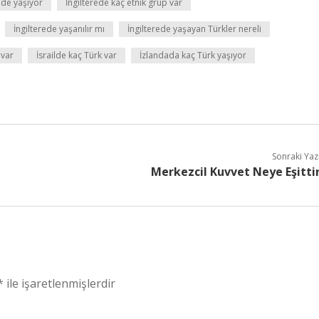
ede yaşıyor
İngilterede kaç etnik grup var
İngilterede yaşanılır mı
İngilterede yaşayan Türkler nereli
 var
İsrailde kaç Türk var
İzlandada kaç Türk yaşıyor
Sonraki Yaz
Merkezcil Kuvvet Neye Eşitti
*
ile işaretlenmişlerdir