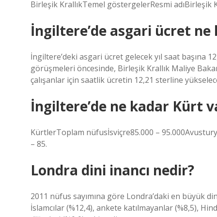
Birleşik KrallıkTemel göstergelerResmi adıBirleşik K
İngiltere’de asgari ücret ne
İngiltere’deki asgari ücret gelecek yıl saat başına 
görüşmeleri öncesinde, Birleşik Krallık Maliye Baka
çalışanlar için saatlik ücretin 12,21 sterline yüksele
İngiltere’de ne kadar Kürt v
KürtlerToplam nüfusİsviçre85.000 – 95.000Avusturya
– 85.
Londra dini inancı nedir?
2011 nüfus sayımına göre Londra’daki en büyük dini 
İslamcılar (%12,4), ankete katılmayanlar (%8,5), Hind