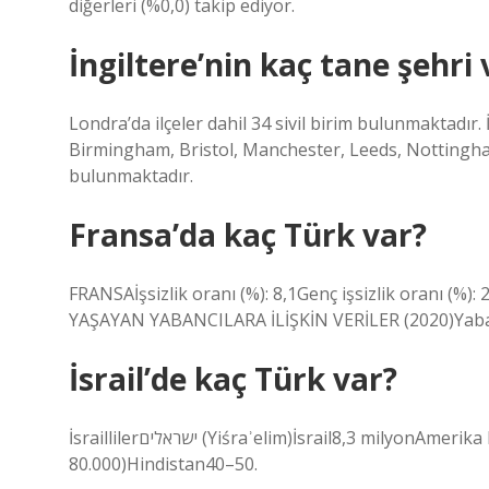
diğerleri (%0,0) takip ediyor.
İngiltere’nin kaç tane şehri 
Londra’da ilçeler dahil 34 sivil birim bulunmaktadır. 
Birmingham, Bristol, Manchester, Leeds, Notting
bulunmaktadır.
Fransa’da kaç Türk var?
FRANSAİşsizlik oranı (%): 8,1Genç işsizlik oranı (%):
YAŞAYAN YABANCILARA İLİŞKİN VERİLER (2020)Yabanc
İsrail’de kaç Türk var?
İsraillilerישראלים (Yiśraʾelim)İsrail8,3 milyonAmerika Birleşik Devletleri106.839–500.000Rusya100.000 (Moskova’da
80.000)Hindistan40–50.