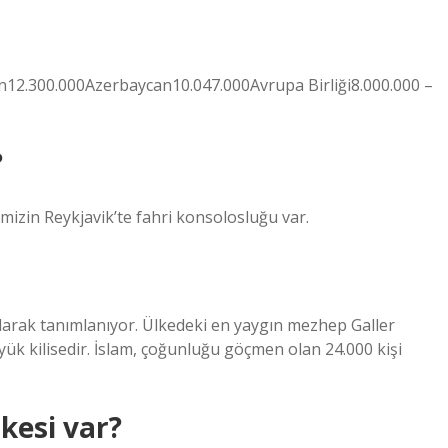
12.300.000Azerbaycan10.047.000Avrupa Birliği8.000.000 –
?
mizin Reykjavik’te fahri konsolosluğu var.
 olarak tanımlanıyor. Ülkedeki en yaygın mezhep Galler
büyük kilisedir. İslam, çoğunluğu göçmen olan 24.000 kişi
kesi var?