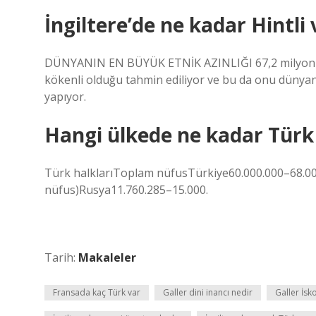
İngiltere’de ne kadar Hintli 
DÜNYANIN EN BÜYÜK ETNİK AZINLIĞI 67,2 milyonluk
kökenli olduğu tahmin ediliyor ve bu da onu dünyanı
yapıyor.
Hangi ülkede ne kadar Türk
Türk halklarıToplam nüfusTürkiye60.000.000–68.00
nüfus)Rusya11.760.285–15.000.
Tarih:
Makaleler
Fransada kaç Türk var
Galler dini inancı nedir
Galler İsk