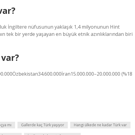
var?
 İngiltere nüfusunun yaklaşık 1,4 milyonunun Hint
n tek bir yerde yaşayan en büyük etnik azınlıklarından biri
 var?
0.000Özbekistan34.600.000İran15.000.000–20.000.000 (%18
oçya mı
Gallerde kaç Türk yaşıyor
Hangi ülkede ne kadar Türk var