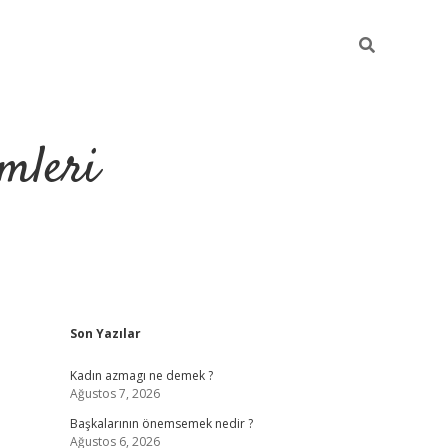
mleri
Sidebar
Son Yazılar
hiltonbet yeni giriş
tul
Kadın azmagı ne demek ?
Ağustos 7, 2026
Başkalarının önemsemek nedir ?
Ağustos 6, 2026