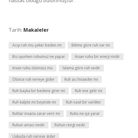
hassas olduğu bulunmuştur.
Tarih:
Makaleler
Acıyı ruh mu çeker beden mi
Bilime göre ruh var mı
Biz uyurken ruhumuz ne yapar
İnsan ruhu bir enerji midir
İnsan ruhu ölümsüz mü
İslama göre ruh nedir
Ölünce ruh nereye gider
Ruh acı hisseder mi
Ruh başka bir bedene girer mi
Ruh eve gelir mi
Ruh kalpte mi beyinde mi
Ruh nasıl bir varlıktır
Ruhlar insana zarar verir mi
Ruhu ne işe yarar
Ruhun amacı nedir
Ruhun rengi nedir
Uykuda ruh nereye gider