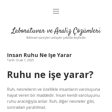
menüyü
Anasayfa
aç
Gizlilik Politikası
Laboratuvar ve Analiz Çözümleri
Yasal Uyarı
Bilimsel süreçleri anlaşılır şekilde keşfedin
Insan Ruhu Ne Işe Yarar
Tarih: Ocak 7, 2025
Ruhu ne işe yarar?
Ruh, nesnelerin ve özellikle insanların varoluşuna
hayat veren bir maddedir. İnsan kendi varoluşunu
ruhu aracılığıyla anlar. Ruh, diğer nesneler gibi,
sonradan yaratılmaz.