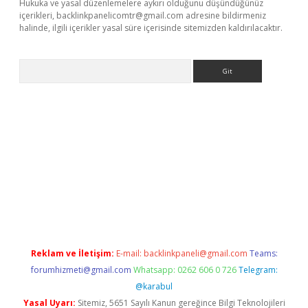
Hukuka ve yasal düzenlemelere aykırı olduğunu düşündüğünüz
içerikleri,
backlinkpanelicomtr@gmail.com
adresine bildirmeniz
halinde, ilgili içerikler yasal süre içerisinde sitemizden kaldırılacaktır.
Arama
tonbet yeni giriş
tulipbet
Reklam ve İletişim:
E-mail:
backlinkpaneli@gmail.com
Teams:
forumhizmeti@gmail.com
Whatsapp: 0262 606 0 726
Telegram:
@karabul
Yasal Uyarı:
Sitemiz, 5651 Sayılı Kanun gereğince Bilgi Teknolojileri