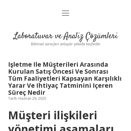
menüyü
Anasayfa
aç
Gizlilik Politikası
Laboratuvar ve Analiz Çözümleri
Yasal Uyarı
Bilimsel süreçleri anlaşılır şekilde keşfedin
Işletme Ile Müşterileri Arasında
Kurulan Satış Öncesi Ve Sonrası
Tüm Faaliyetleri Kapsayan Karşılıklı
Yarar Ve Ihtiyaç Tatminini Içeren
Süreç Nedir
Tarih: Haziran 29, 2025
Müşteri ilişkileri
yönetimi aşamaları