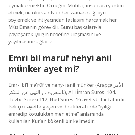
uymak demektir. Örneğin: Muhtaç insanlara yardım
etmek, ne olursa olsun her zaman doğruyu
söylemek ve ihtiyacından fazlasını harcamak her
Müslümanın görevidir. Bunu başkalarıyla
paylaşarak iyiliğin hedefine ulaşmasını ve
yayılmasını sağlarız.
Emri bil maruf nehyi anil
münker ayet mi?
Emr-i bi’l ma’rûf ve nehy-i anil münker (Arapça الأمر
بالمعروف و النهي عن المنكر), Al-i İmran Suresi 104,
Tevbe Suresi 112, Hud Suresi 16 ayet vb. bir tabirdir.
Pek çok ayette geçen ve dini literatürde “iyiliği
emredip kötülükten men etme” anlamında
kullanılan Kur’an kökenli bir kelimedir.