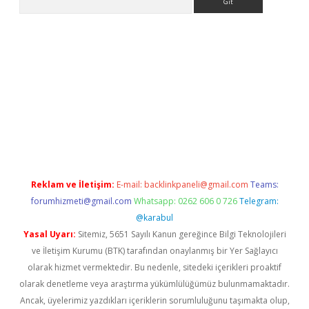
iltonbet yeni giriş
tulipbet
Reklam ve İletişim:
E-mail:
backlinkpaneli@gmail.com
Teams:
forumhizmeti@gmail.com
Whatsapp: 0262 606 0 726
Telegram:
@karabul
Yasal Uyarı:
Sitemiz, 5651 Sayılı Kanun gereğince Bilgi Teknolojileri
ve İletişim Kurumu (BTK) tarafından onaylanmış bir Yer Sağlayıcı
olarak hizmet vermektedir. Bu nedenle, sitedeki içerikleri proaktif
olarak denetleme veya araştırma yükümlülüğümüz bulunmamaktadır.
Ancak, üyelerimiz yazdıkları içeriklerin sorumluluğunu taşımakta olup,