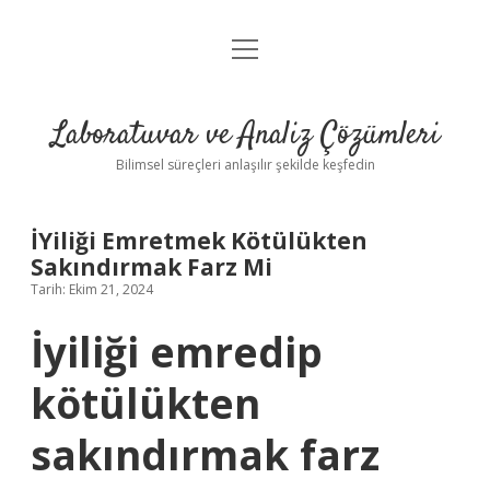
menüyü
Anasayfa
aç
Gizlilik Politikası
Laboratuvar ve Analiz Çözümleri
Yasal Uyarı
Bilimsel süreçleri anlaşılır şekilde keşfedin
İYiliği Emretmek Kötülükten
Sakındırmak Farz Mi
Tarih: Ekim 21, 2024
İyiliği emredip
kötülükten
sakındırmak farz