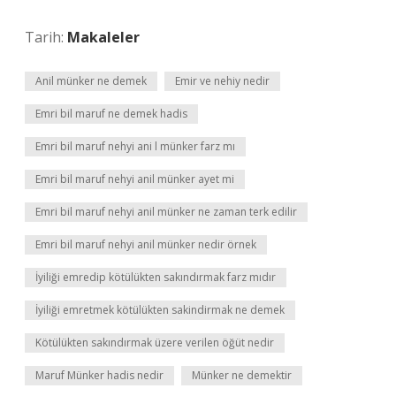
Tarih:
Makaleler
Anil münker ne demek
Emir ve nehiy nedir
Emri bil maruf ne demek hadis
Emri bil maruf nehyi ani l münker farz mı
Emri bil maruf nehyi anil münker ayet mi
Emri bil maruf nehyi anil münker ne zaman terk edilir
Emri bil maruf nehyi anil münker nedir örnek
İyiliği emredip kötülükten sakındırmak farz mıdır
İyiliği emretmek kötülükten sakindirmak ne demek
Kötülükten sakındırmak üzere verilen öğüt nedir
Maruf Münker hadis nedir
Münker ne demektir