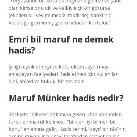
“Yeryüzünde bir kötülük meydana gelirse ve şahit
olan kimse onu dili ve kalbiyle çirkin görürse
(elinden bir şey gelmediği takdirde), sanki hiç
kötülüğü görmemiş gibi o beladan kurtulur.”
Emri bil maruf ne demek
hadis?
İyiliği teşvik etmeyi ve kötülükten caydırmayı
amaçlayan faaliyetleri ifade etmek için kullanılan
dinî, ahlaki ve hukuki bir terimdir.
Maruf Münker hadis nedir?
Sözlükte “bilmek” anlamına gelen irfân kökünden
türetilen ma’rûf kelimesi, “bilinen, iyi bilinen bir
konu” anlamına gelir. Hadis terimi, “zayıf bir râvînin
aksine güvenilir bir râvî tarafından rivayet edilen