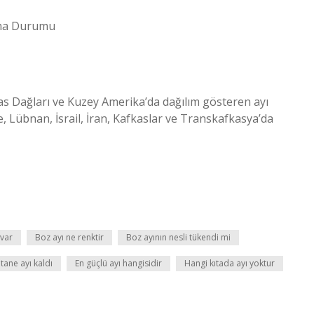
ruma Durumu
as Dağları ve Kuzey Amerika’da dağılım gösteren ayı
e, Lübnan, İsrail, İran, Kafkaslar ve Transkafkasya’da
 var
Boz ayı ne renktir
Boz ayının nesli tükendi mi
ane ayı kaldı
En güçlü ayı hangisidir
Hangi kıtada ayı yoktur