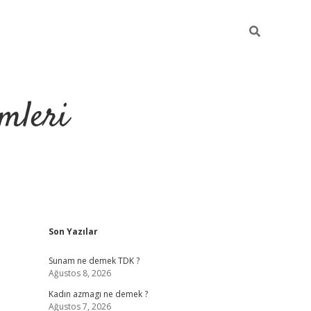
mleri
Sidebar
Son Yazılar
hiltonbet yeni giriş
Sunam ne demek TDK ?
Ağustos 8, 2026
Kadın azmagı ne demek ?
Ağustos 7, 2026