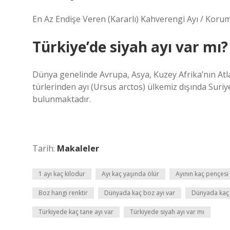
En Az Endişe Veren (Kararlı) Kahverengi Ayı / Ko
Türkiye’de siyah ayı var mı?
Dünya genelinde Avrupa, Asya, Kuzey Afrika’nın Atl
türlerinden ayı (Ursus arctos) ülkemiz dışında Suriy
bulunmaktadır.
Tarih:
Makaleler
1 ayı kaç kilodur
Ayı kaç yaşında ölür
Ayının kaç pençesi
Boz hangi renktir
Dünyada kaç boz ayı var
Dünyada kaç t
Türkiyede kaç tane ayı var
Türkiyede siyah ayı var mı