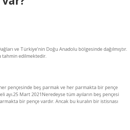
 var?
 Dağları ve Türkiye’nin Doğu Anadolu bölgesinde dağılmıştır.
 tahmin edilmektedir.
n her pençesinde beş parmak ve her parmakta bir pençe
ençeli ayı.25 Mart 2021Neredeyse tüm ayıların beş pençesi
rmakta bir pençe vardır. Ancak bu kuralın bir istisnası