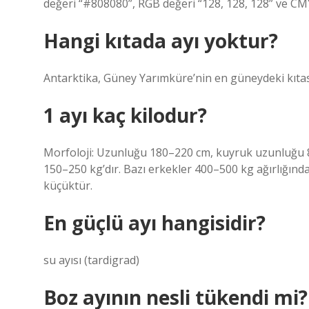
değeri “#808080”, RGB değeri “128, 128, 128” ve CMYK
Hangi kıtada ayı yoktur?
Antarktika, Güney Yarımküre’nin en güneydeki kıtası
1 ayı kaç kilodur?
Morfoloji: Uzunluğu 180–220 cm, kuyruk uzunluğu 8
150–250 kg’dır. Bazı erkekler 400–500 kg ağırlığın
küçüktür.
En güçlü ayı hangisidir?
su ayısı (tardigrad)
Boz ayının nesli tükendi mi?