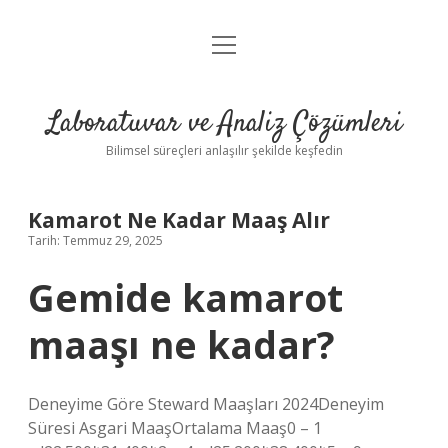
menüyü
Anasayfa
aç
Gizlilik Politikası
Laboratuvar ve Analiz Çözümleri
Yasal Uyarı
Bilimsel süreçleri anlaşılır şekilde keşfedin
Kamarot Ne Kadar Maaş Alır
Tarih: Temmuz 29, 2025
Gemide kamarot
maaşı ne kadar?
Deneyime Göre Steward Maaşları 2024Deneyim
Süresi Asgari MaaşOrtalama Maaş0 – 1