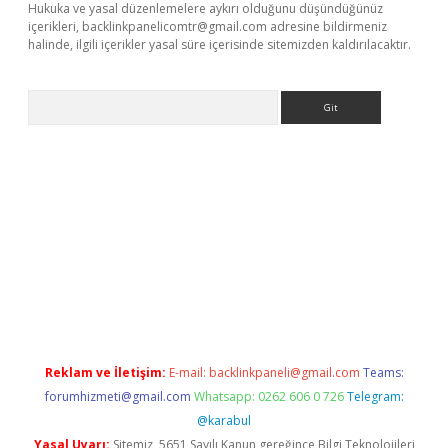
Hukuka ve yasal düzenlemelere aykırı olduğunu düşündüğünüz
içerikleri,
backlinkpanelicomtr@gmail.com
adresine bildirmeniz
halinde, ilgili içerikler yasal süre içerisinde sitemizden kaldırılacaktır.
Arama
riş
tulipbet
Reklam ve İletişim:
E-mail:
backlinkpaneli@gmail.com
Teams:
forumhizmeti@gmail.com
Whatsapp: 0262 606 0 726
Telegram:
@karabul
Yasal Uyarı:
Sitemiz, 5651 Sayılı Kanun gereğince Bilgi Teknolojileri