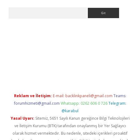
Arama
t yeni giriş
tulipbet
Reklam ve İletişim:
E-mail:
backlinkpaneli@gmail.com
Teams:
forumhizmeti@gmail.com
Whatsapp: 0262 606 0 726
Telegram:
@karabul
Yasal Uyarı:
Sitemiz, 5651 Sayılı Kanun gereğince Bilgi Teknolojileri
ve İletişim Kurumu (BTK) tarafından onaylanmış bir Yer Sağlayıcı
olarak hizmet vermektedir. Bu nedenle, sitedeki içerikleri proaktif