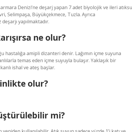
armara Denizi’ne deşarj yapan 7 adet biyolojik ve ileri atıks
vri, Selimpaşa, Büyükçekmece, Tuzla. Ayrıca
 deşarjı yapılmaktadır.
rışırsa ne olur?
ğu hastalığa amipli dizanteri denir. Lağımın içme suyuna
nlılarla temas eden içme suyuyla bulaşır. Yaklaşık bir
anlı ishal ve ateş başlar.
nlikte olur?
ştürülebilir mi?
n yeniden kullanılabilir. Atık suyun sadece yüzde 1’i katı ve