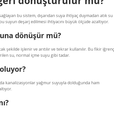
 geri dönüştürülür mü?
ağlayan bu sistem, dışarıdan suya ihtiyaç duymadan atık su
u suyun deşarj edilmesi ihtiyacını büyük ölçüde azaltıyor.
yuna dönüşür mü?
şekilde işlenir ve arıtılır ve tekrar kullanılır. Bu fikir iğren
ilen su, normal içme suyu gibi tadar.
 oluyor?
sında kanalizasyonlar yağmur suyuyla dolduğunda ham
ltıyor.
mı?