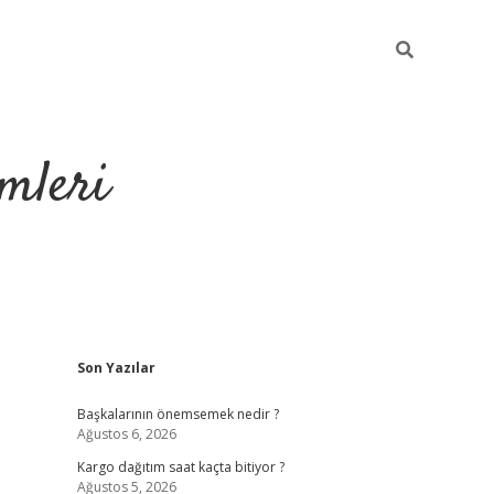
mleri
Sidebar
Son Yazılar
hiltonbet yeni giriş
tuli
Başkalarının önemsemek nedir ?
Ağustos 6, 2026
Kargo dağıtım saat kaçta bitiyor ?
Ağustos 5, 2026