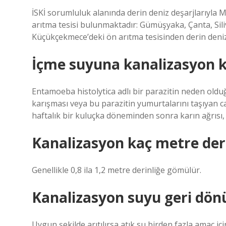
İSKİ sorumluluk alanında derin deniz deşarjlarıyla M
arıtma tesisi bulunmaktadır: Gümüşyaka, Çanta, Sili
Küçükçekmece’deki ön arıtma tesisinden derin deniz
İçme suyuna kanalizasyon ka
Entamoeba histolytica adlı bir parazitin neden oldu
karışması veya bu parazitin yumurtalarını taşıyan ca
haftalık bir kuluçka döneminden sonra karın ağrısı, k
Kanalizasyon kaç metre deri
Genellikle 0,8 ila 1,2 metre derinliğe gömülür.
Kanalizasyon suyu geri dönü
Uygun şekilde arıtılırsa atık su birden fazla amaç içi