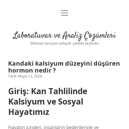
menüyü
Anasayfa
aç
Gizlilik Politikası
Laboratuvar ve Analiz Çözümleri
Yasal Uyarı
Bilimsel süreçleri anlaşılır şekilde keşfedin
Kandaki kalsiyum düzeyini düşüren
hormon nedir ?
Tarih: Mayıs 13, 2026
Giriş: Kan Tahlilinde
Kalsiyum ve Sosyal
Hayatımız
Hayatın içinden, insanların bedenleriyle ve