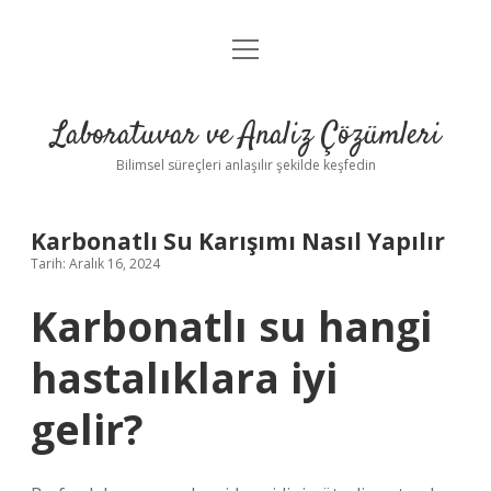
menüyü
Anasayfa
aç
Gizlilik Politikası
Laboratuvar ve Analiz Çözümleri
Yasal Uyarı
Bilimsel süreçleri anlaşılır şekilde keşfedin
Karbonatlı Su Karışımı Nasıl Yapılır
Tarih: Aralık 16, 2024
Karbonatlı su hangi
hastalıklara iyi
gelir?