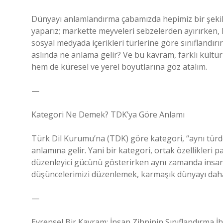
Dünyayı anlamlandırma çabamızda hepimiz bir şekil
yaparız; markette meyveleri sebzelerden ayırırken,
sosyal medyada içerikleri türlerine göre sınıflandır
aslında ne anlama gelir? Ve bu kavram, farklı kültürl
hem de küresel ve yerel boyutlarına göz atalım.
—
Kategori Ne Demek? TDK’ya Göre Anlamı
Türk Dil Kurumu’na (TDK) göre kategori, “aynı türd
anlamına gelir. Yani bir kategori, ortak özellikleri p
düzenleyici gücünü gösterirken aynı zamanda insan 
düşüncelerimizi düzenlemek, karmaşık dünyayı daha a
—
Evrensel Bir Kavram: İnsan Zihninin Sınıflandırma İh