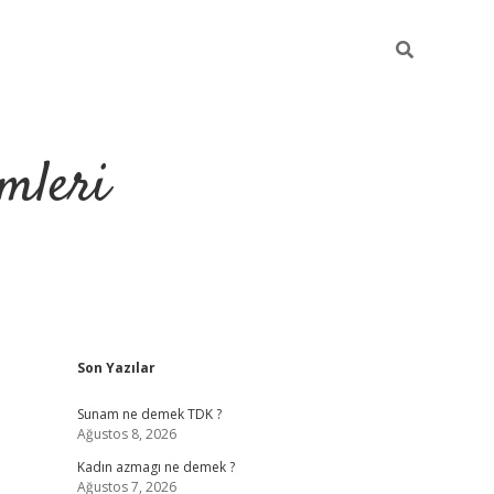
mleri
Sidebar
Son Yazılar
hiltonbet yeni giriş
Sunam ne demek TDK ?
Ağustos 8, 2026
Kadın azmagı ne demek ?
Ağustos 7, 2026