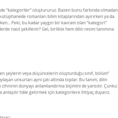
de “kategoriler” oluştururuz. Bazen bunu farkında olmadan
 kütüphanede romanları bilim kitaplarından ayırırken ya da
ırken… Peki, bu kadar yaygın bir kavram olan “kategori”
erde nasıl şekillenir? Gel, birlikte hem dilin resmi tanımına
en şeylerin veya düşüncelerin oluşturduğu sınıf, bölüm”
aylaşan unsurları aynı çatı altında toplar. Bu tanım, dilin
zihninin dünyayı anlamlandırma biçimini de yansıtır. Çünkü
nlaşılır hâle getirmek için kategorilere ihtiyaç duyarız.
tiyacı