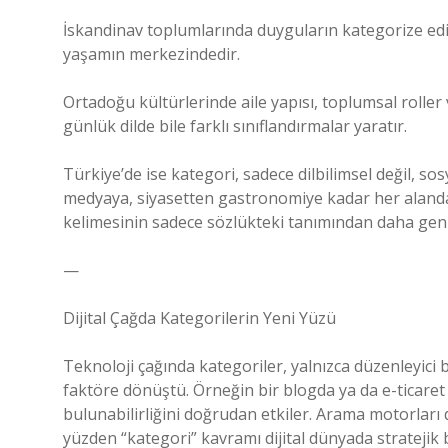
İskandinav toplumlarında duyguların kategorize edil
yaşamın merkezindedir.
Ortadoğu kültürlerinde aile yapısı, toplumsal roller
günlük dilde bile farklı sınıflandırmalar yaratır.
Türkiye’de ise kategori, sadece dilbilimsel değil, so
medyaya, siyasetten gastronomiye kadar her alanda 
kelimesinin sadece sözlükteki tanımından daha geniş
—
Dijital Çağda Kategorilerin Yeni Yüzü
Teknoloji çağında kategoriler, yalnızca düzenleyici b
faktöre dönüştü. Örneğin bir blogda ya da e-ticaret
bulunabilirliğini doğrudan etkiler. Arama motorları da
yüzden “kategori” kavramı dijital dünyada stratejik b