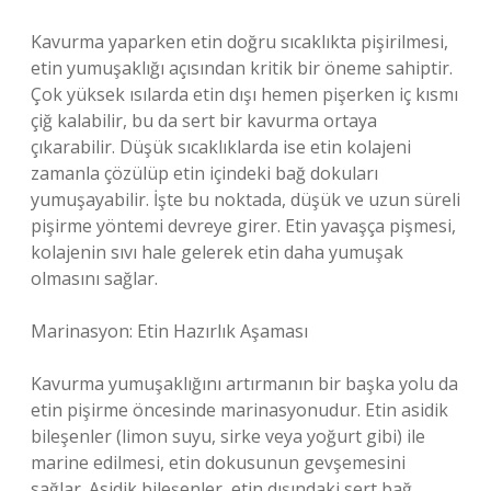
Kavurma yaparken etin doğru sıcaklıkta pişirilmesi,
etin yumuşaklığı açısından kritik bir öneme sahiptir.
Çok yüksek ısılarda etin dışı hemen pişerken iç kısmı
çiğ kalabilir, bu da sert bir kavurma ortaya
çıkarabilir. Düşük sıcaklıklarda ise etin kolajeni
zamanla çözülüp etin içindeki bağ dokuları
yumuşayabilir. İşte bu noktada, düşük ve uzun süreli
pişirme yöntemi devreye girer. Etin yavaşça pişmesi,
kolajenin sıvı hale gelerek etin daha yumuşak
olmasını sağlar.
Marinasyon: Etin Hazırlık Aşaması
Kavurma yumuşaklığını artırmanın bir başka yolu da
etin pişirme öncesinde marinasyonudur. Etin asidik
bileşenler (limon suyu, sirke veya yoğurt gibi) ile
marine edilmesi, etin dokusunun gevşemesini
sağlar. Asidik bileşenler, etin dışındaki sert bağ